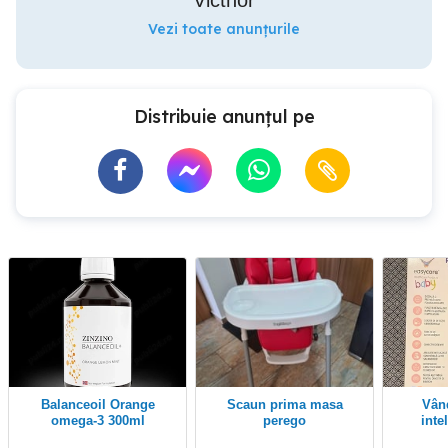
Victhor
Vezi toate anunțurile
Distribuie anunțul pe
Balanceoil Orange
scaun prima masa
Vând Espressor
omega-3 300ml
perego
inte
prepara