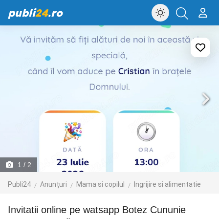
publi
24
.ro
1
/ 2
Publi24
Anunțuri
Mama si copilul
Ingrijire si alimentatie
Invitatii online pe watsapp Botez Cununie