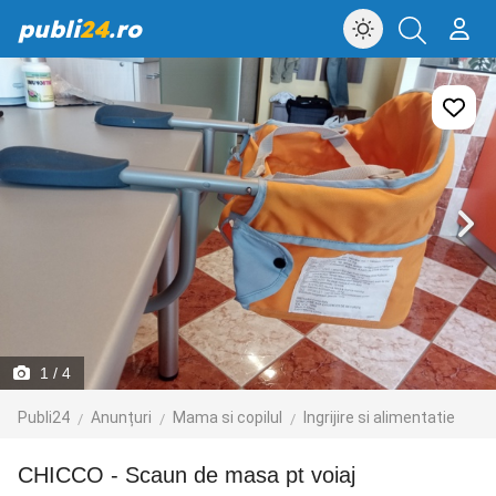
publi
24
.ro
1
/ 4
Publi24
Anunțuri
Mama si copilul
Ingrijire si alimentatie
CHICCO - Scaun de masa pt voiaj