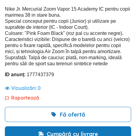
Nike Jr. Mercurial Zoom Vapor 15 Academy IC pentru copii
marimea 38 in stare buna.
Special conceput pentru copii (Junior) și utilizare pe
suprafețe de interior (IC - Indoor Court).
Culoare: "Pink Foam Black" (roz pal cu accente negre).
Caracteristici vizibile: Dispune de o baretă cu arici (velcro)
pentru o fixare rapidă, specifică modelelor pentru copii
mici, și tehnologia Air Zoom în talpă pentru amortizare.
Suprafață: Talpă de cauciuc plată, non-marking, ideală
pentru săli de sport sau terenuri sintetice netede
ID anunț
: 1777437379
Vizualizări:
0
Raportează
Fă ofertă
Cumpără cu livrare