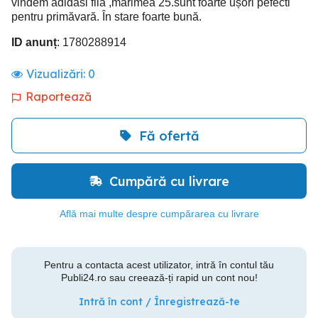
vindem adidasi fila ,mărimea 25.sunt foarte ușori pefecti
pentru primăvară. În stare foarte bună.
ID anunț
: 1780288914
Vizualizări:
0
Raportează
Fă ofertă
Cumpără cu livrare
Află mai multe despre cumpărarea cu livrare
Pentru a contacta acest utilizator, intră în contul tău
Publi24.ro sau creează-ți rapid un cont nou!
Intră în cont / Înregistrează-te