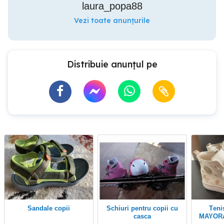
laura_popa88
Vezi toate anunțurile
Distribuie anunțul pe
Sandale copii
schiuri pentru copii cu
Tenisi inalti fetite
casca
MAYORA