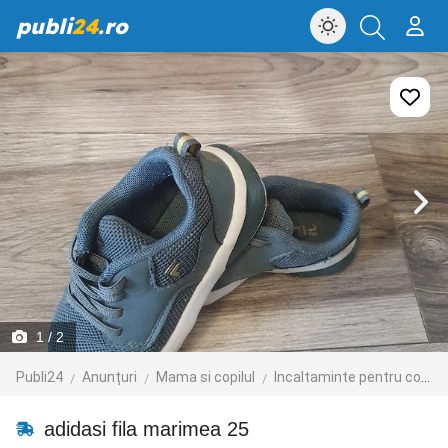
publi
24
.ro
1
/ 2
Publi24
Anunțuri
Mama si copilul
Incaltaminte pentru copii
adidasi fila marimea 25