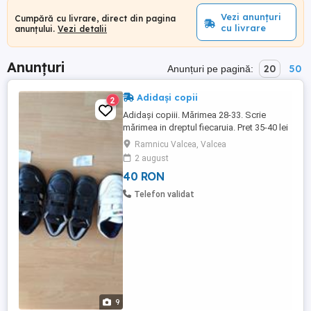
Vezi anunțuri
Cumpără cu livrare, direct din pagina
cu livrare
anunțului.
Vezi detalii
Anunțuri
20
50
Anunțuri pe pagină:
Adidași copii
2
Adidași copiii. Mărimea 28-33. Scrie
mărimea in dreptul fiecaruia. Pret 35-40 lei
Ramnicu Valcea, Valcea
2 august
40 RON
Telefon validat
9