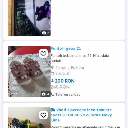
2
Pantofi geox 21
Pantofi bebe marimea 21. Niciodata
purtati.
Campina, Prahova
3 august
200 RON
240 RON
4
Telefon validat
Vand 1 pereche incaltaminte
sport GEOX nr. 28 culoare Navy
Lime
Vand 1 pereche incaltaminte sport Geox in