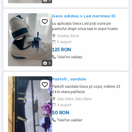
5
Geox adidasi x Led marimea 33
cu aplicația Geox Led poți scrie pe
pantoful drept orice text in stare foarte
buna piele interior
Oradea, Bihor
5 august
125 RON
Telefon validat
5
Pantofi , sandale
Pantofi sandale Geox pt copii, mărimi 23
24 în stare perfecta
Satu Mare, Satu Mare
4 august
50 RON
Telefon validat