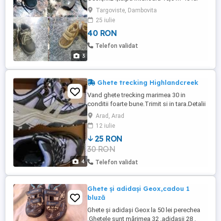
foto 3-ghetute piele naturala,nr.24,talpa
Targoviste, Dambovita
interioara 15,5 m-45 lei trimit si prin posta
25 iulie
40 RON
Telefon validat
3
Ghete trecking Highlandcreek
Vand ghete trecking marimea 30 in
conditii foarte bune.Trimit si in tara.Detalii
in privat.
Arad, Arad
12 iulie
25 RON
30 RON
4
Telefon validat
Ghete și adidași Geox,cadou 1
bluză
Ghete și adidași Geox la 50 lei perechea
.Ghetele sunt mărimea 32 ,adidașii 28 .