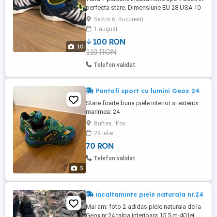
perfecta stare. Dimensiune EU 28 USA 10
1 2 UK 10; talpic interior 187 mm. Pretul nu
Sector 6, Bucuresti
este negociabil. Trimit doar prin curier.
1 august
100 RON
10
110 RON
Telefon validat
Pantofi sport cu lumini Geox 24
Stare foarte buna piele interior si exterior
marimea: 24
Buftea, Ilfov
29 iulie
70 RON
Telefon validat
5
incaltaminte piele naturala nr.24
Mai am: foto 2-adidas piele naturala de la
Geox,nr.24,talpa interioara 15,5 m-40 lei