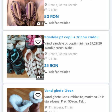
Resita, Caras-Severin
9 iulie
50 RON
Telefon validat
3
Sandale pt copii + tricou cadou
Vând sandale pt copii mărimea 27,28,29
.Două perechi 50 lei .
Resita, Caras-Severin
9 iulie
35 RON
Telefon validat
3
Vand ghete Geox
Vand ghete Geox imblanite, marimea 35 in
stare buna. Pret: 50 ron. Tel.: .
Timisoara, Timis