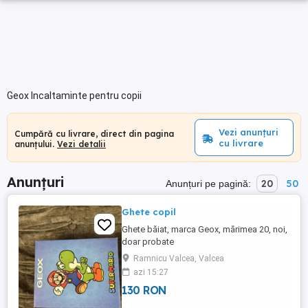
Geox Incaltaminte pentru copii
Vezi anunțuri
Cumpără cu livrare, direct din pagina
cu livrare
anunțului.
Vezi detalii
Anunțuri
20
50
Anunțuri pe pagină:
Ghete copil
Ghete băiat, marca Geox, mărimea 20, noi,
doar probate
Ramnicu Valcea, Valcea
azi 15:27
130 RON