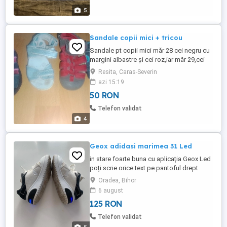
5
Sandale copii mici + tricou
Sandale pt copii mici măr 28 cei negru cu
margini albastre și cei roz,iar măr 29,cei
alb cu roz,roșii și bleu .Marca Sketchers și
Resita, Caras-Severin
Geox ..Oricare 50 lei .
azi 15:19
50 RON
Telefon validat
4
Geox adidasi marimea 31 Led
in stare foarte buna cu aplicația Geox Led
poți scrie orice text pe pantoful drept
piele in interior
Oradea, Bihor
6 august
125 RON
Telefon validat