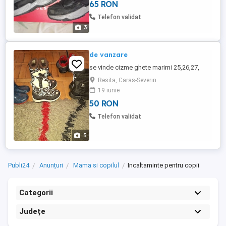
65 RON
Foarte interesant, vizitați și celelalte
anunțuri din lista mea.
Telefon validat
3
de vanzare
se vinde cizme ghete marimi 25,26,27,
Resita, Caras-Severin
19 iunie
50 RON
Telefon validat
5
Publi24
Anunțuri
Mama si copilul
Incaltaminte pentru copii
Categorii
Județe