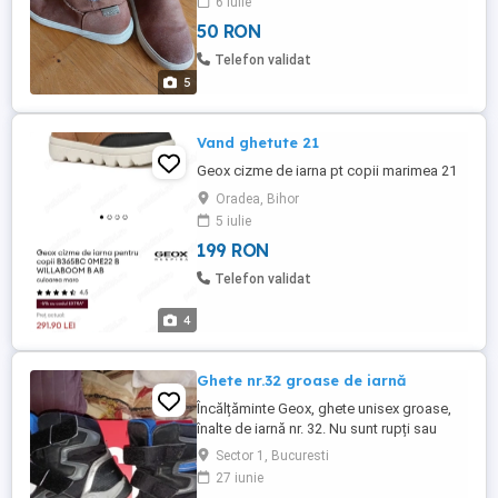
6 iulie
50 RON
Telefon validat
5
Vand ghetute 21
Geox cizme de iarna pt copii marimea 21
Oradea, Bihor
5 iulie
199 RON
Telefon validat
4
Ghete nr.32 groase de iarnă
Încălțăminte Geox, ghete unisex groase,
înalte de iarnă nr. 32. Nu sunt rupți sau
alceva. Purtați de o fetiță cuminte. Predare
Sector 1, Bucuresti
personală S1 sau expediez oriunde în țară
27 iunie
prin poșta română cu 22 lei ramburs.