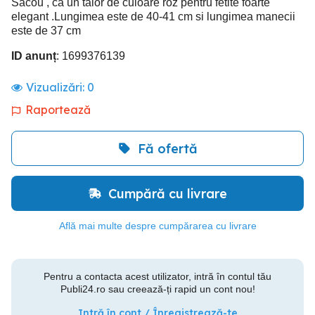
Sacou , ca un taior de culoare roz pentru fetite foarte
elegant .Lungimea este de 40-41 cm si lungimea manecii
este de 37 cm
ID anunț
: 1699376139
Vizualizări:
0
Raportează
Fă ofertă
Cumpără cu livrare
Află mai multe despre cumpărarea cu livrare
Pentru a contacta acest utilizator, intră în contul tău
Publi24.ro sau creează-ți rapid un cont nou!
Intră în cont / Înregistrează-te