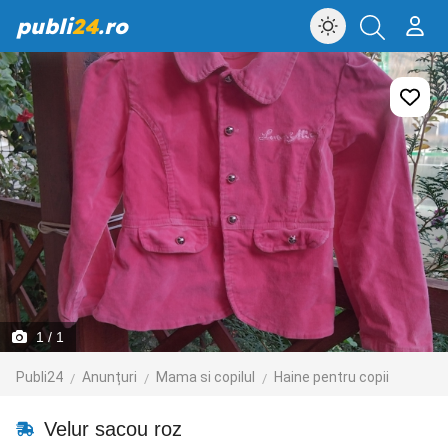
publi
24
.ro
1
/ 1
Publi24
Anunțuri
Mama si copilul
Haine pentru copii
Velur sacou roz