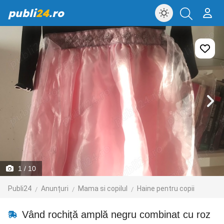
publi
24
.ro
1
/ 10
Publi24
Anunțuri
Mama si copilul
Haine pentru copii
Vând rochiță amplă negru combinat cu roz