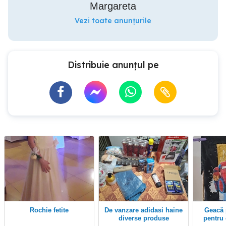
Margareta
Vezi toate anunțurile
Distribuie anunțul pe
rochie fetite
De vanzare adidasi haine
Geacă pictată manual
diverse produse
pentru 