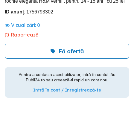
rochie eleganta H&M vernil , pentru 14 - 15 ani , cu 25 lei
ID anunț
: 1756793302
Vizualizări:
0
Raportează
Fă ofertă
Pentru a contacta acest utilizator, intră în contul tău
Publi24.ro sau creează-ți rapid un cont nou!
Intră în cont / Înregistrează-te