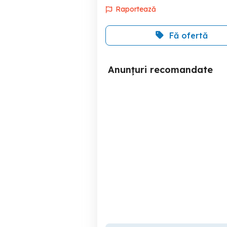
Raportează
Fă ofertă
Anunțuri recomandate
Tricou pentru copii pictat
manual cu Stitch
Sector 4
120 RON