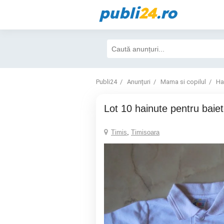
publi
24
.ro
Publi24
Anunțuri
Mama si copilul
Ha
Lot 10 hainute pentru baiet
Timis
,
Timisoara