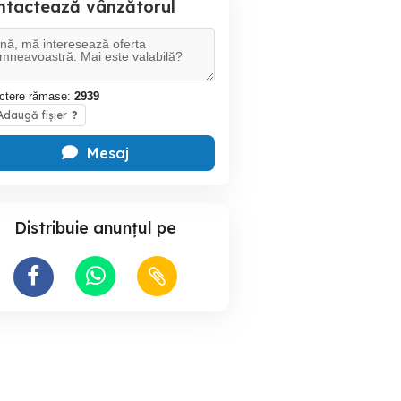
ntactează vânzătorul
ctere rămase:
2939
daugă fișier
?
Mesaj
Distribuie anunțul pe