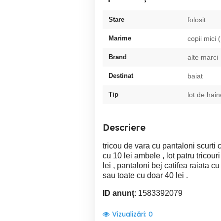
Stare
folosit
Marime
copii mici 
Brand
alte marci
Destinat
baiat
Tip
lot de hain
Descriere
tricou de vara cu pantaloni scurti 
cu 10 lei ambele , lot patru tricou
lei , pantaloni bej catifea raiata c
sau toate cu doar 40 lei .
ID anunț
: 1583392079
Vizualizări:
0