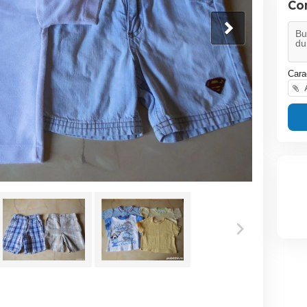
Co
Cara
A