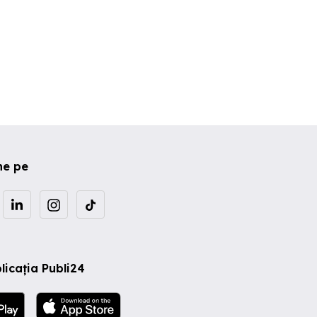
ne pe
licația Publi24