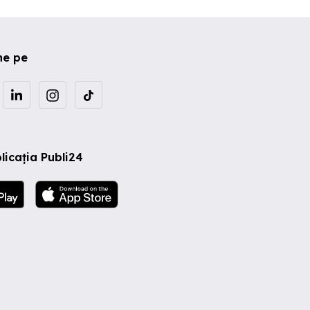
ne pe
licația Publi24