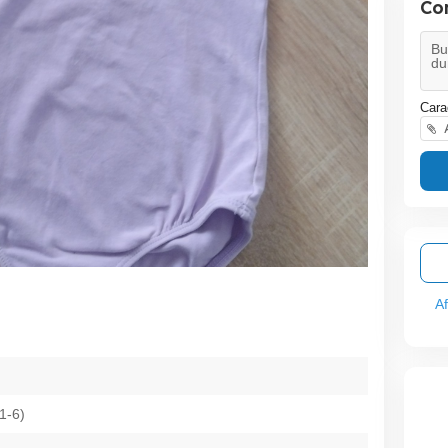
Co
Cara
A
A
(1-6)