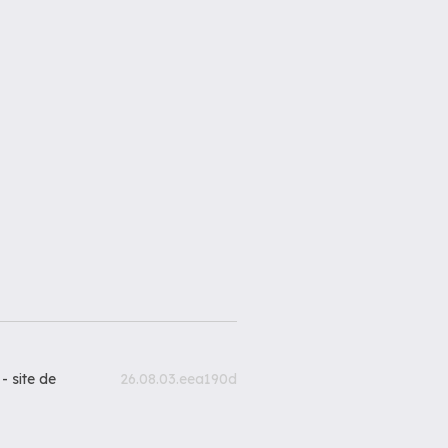
 -
site de
26.08.03.eea190d