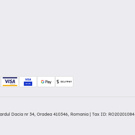
levardul Dacia nr 34, Oradea 410346, Romania | Tax ID: RO20201084