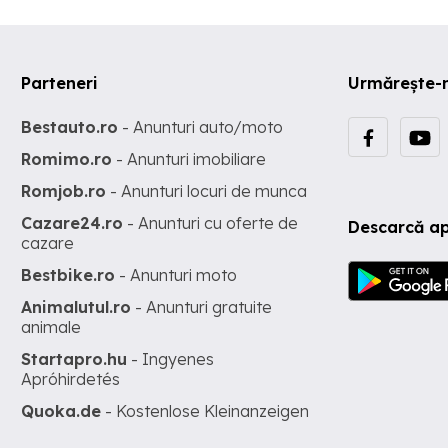
Parteneri
Urmărește-
Bestauto.ro
- Anunturi auto/moto
Romimo.ro
- Anunturi imobiliare
Romjob.ro
- Anunturi locuri de munca
Cazare24.ro
- Anunturi cu oferte de
Descarcă ap
cazare
Bestbike.ro
- Anunturi moto
Animalutul.ro
- Anunturi gratuite
animale
Startapro.hu
- Ingyenes
Apróhirdetés
Quoka.de
- Kostenlose Kleinanzeigen