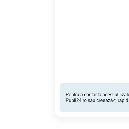
Tricou pentru copii pictat
manual cu Pikachu
Sector 4
100 RON
Pentru a contacta acest utilizato
Publi24.ro sau creează-ți rapid