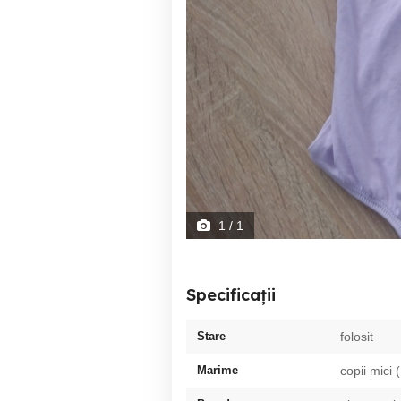
1
/ 1
Specificații
Stare
folosit
Marime
copii mici 