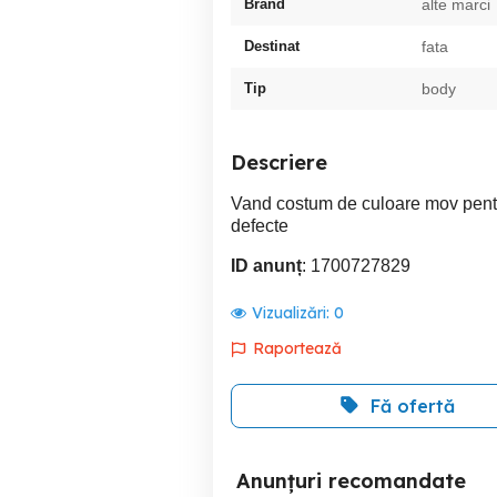
Brand
alte marci
Destinat
fata
Tip
body
Descriere
Vand costum de culoare mov pentru
defecte
ID anunț
: 1700727829
Vizualizări:
0
Raportează
Fă ofertă
Anunțuri recomandate