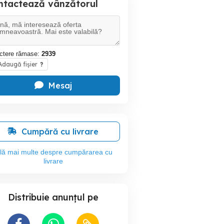
ntactează vânzătorul
ctere rămase:
2939
daugă fișier
?
Mesaj
Cumpără cu livrare
flă mai multe despre cumpărarea cu
livrare
Distribuie anunțul pe