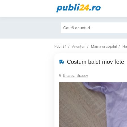
publi
24
.ro
Publi24
Anunțuri
Mama si copilul
Ha
Costum balet mov fete
Brasov
,
Brasov