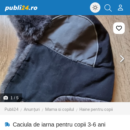
publi
24
.ro
1
/ 5
Publi24
Anunțuri
Mama si copilul
Haine pentru copii
Caciula de iarna pentru copii 3-6 ani