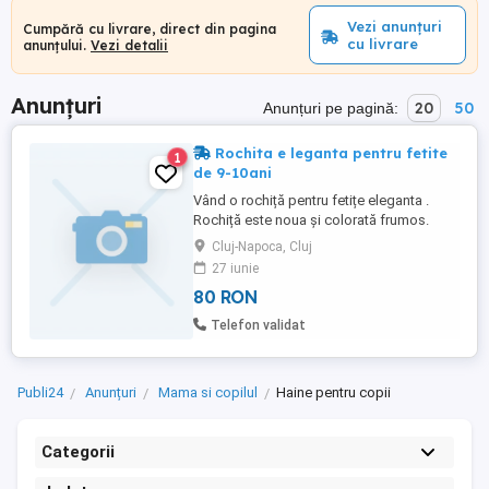
Vezi anunțuri
Cumpără cu livrare, direct din pagina
cu livrare
anunțului.
Vezi detalii
Anunțuri
20
50
Anunțuri pe pagină:
Rochita e leganta pentru fetite
1
de 9-10ani
Vând o rochiță pentru fetițe eleganta .
Rochiță este noua și colorată frumos.
Cumpărată de 3zile. Preț:80 lei. Telefon: .
Cluj-Napoca, Cluj
27 iunie
80 RON
Telefon validat
Publi24
Anunțuri
Mama si copilul
Haine pentru copii
Categorii