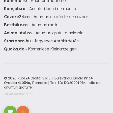
Romimo.ro
- Anunturi imobiliare
Romjob.ro
- Anunturi locuri de munca
Cazare24.ro
- Anunturi cu oferte de cazare
Bestbike.ro
- Anunturi moto
Animalutul.ro
- Anunturi gratuite animale
Startapro.hu
- Ingyenes Apróhirdetés
Quoka.de
- Kostenlose Kleinanzeigen
© 2026 Publi24 Digital S.R.L. | Bulevardul Dacia nr 34,
Oradea 410346, Romania | Tax ID: RO20201084 -
site de
anunturi gratuite
26.08.06.c0c206c