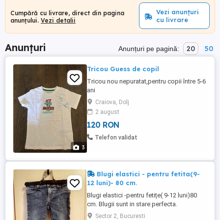
Vezi anunțuri
Cumpără cu livrare, direct din pagina
cu livrare
anunțului.
Vezi detalii
Anunțuri
20
50
Anunțuri pe pagină:
Tricou Guess de copil
Tricou nou nepuratat,pentru copii între 5-6
ani
Craiova, Dolj
2 august
120 RON
Telefon validat
3
Blugi elastici - pentru fetita(9-
12 luni)- 80 cm.
Blugi elastici -pentru fetițe( 9-12 luni)80
cm. Blugii sunt in stare perfecta.
Sector 2, Bucuresti