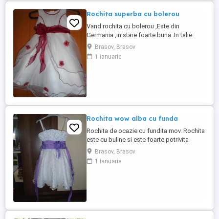
Rochita superba cu bolerou
Vand rochita cu bolerou ,Este din
Germania ,in stare foarte buna .In talie
rochita are o funda asa cum este in poza
Brasov, Brasov
.Este potrivita pentru o nunta ,botez.
1 ianuarie
Rochita este pentru 3-5 ani
Rochita wow alba cu funda
Rochita de ocazie cu fundita mov. Rochita
este cu buline si este foarte potrivita
pentru o nunta , botez .Este in stare foarte
Brasov, Brasov
buna , A fost purtata o singura data, Am o
1 ianuarie
rochita pentru 4-5 ani si una marime
maimare pentru 6-8 ani .Rochita este cu
bretele .BONUS gentuta care se asorteaza
cu rochita.