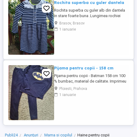
Rochita superba cu guler dantela
Rochita superba cu guler alb din dantela
in stare foarte buna .Lungimea rochiei
este de 62 cm
Brasov, Brasov
1 ianuarie
Pijama pentru copii - 158 cm
Pijama pentru copii - Batman 158 cm 100
% bumbac, material de calitate. Imprimeu
cu Batman pe bluza Pantaloni lungi cu
Ploiesti, Prahova
talie elastica Nu este noua, dar arata
1 ianuarie
foarte bine.
Publi24
Anunțuri
Mama si copilul
Haine pentru copii