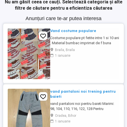
Nu am găsit ceea ce cauți.
Selectează categoria și alte
filtre de căutare pentru a eficientiza căutarea
Anunțuri care te-ar putea interesa
Vand costume populare
Costume populare pt fetite intre 1 si 10 ani
. Material bumbac imprimat de f buna
calitate . Pret 100 lei plus transport . Plata
Braila, Braila
in cont.
1 ianuarie
vand pantaloni noi trening pentru
baieti
vand pantaloni noi pentru baieti Marimi:
98, 104, 110, 116, 122, 128 Pentru
comanda cu transport gratuit scrieti pe
Oradea, Bihor
mesaj Vezi detalii pe imbracaminte copii
1 ianuarie