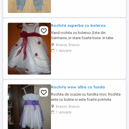
Rochita superba cu bolerou
Vand rochita cu bolerou ,Este din
Germania ,in stare foarte buna .In talie
rochita are o funda asa cum este in poza
Brasov, Brasov
.Este potrivita pentru o nunta ,botez.
1 ianuarie
Rochita este pentru 3-5 ani
Rochita wow alba cu funda
Rochita de ocazie cu fundita mov. Rochita
este cu buline si este foarte potrivita
pentru o nunta , botez .Este in stare foarte
Brasov, Brasov
buna , A fost purtata o singura data, Am o
1 ianuarie
rochita pentru 4-5 ani si una marime
maimare pentru 6-8 ani .Rochita este cu
bretele .BONUS gentuta care se asorteaza