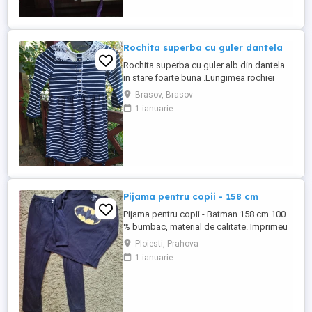
cu rochita.
Rochita superba cu guler dantela
Rochita superba cu guler alb din dantela
in stare foarte buna .Lungimea rochiei
este de 62 cm
Brasov, Brasov
1 ianuarie
Pijama pentru copii - 158 cm
Pijama pentru copii - Batman 158 cm 100
% bumbac, material de calitate. Imprimeu
cu Batman pe bluza Pantaloni lungi cu
Ploiesti, Prahova
talie elastica Nu este noua, dar arata
1 ianuarie
foarte bine.