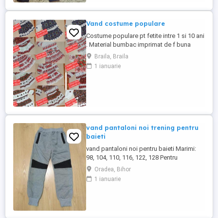
Vand costume populare
Costume populare pt fetite intre 1 si 10 ani
. Material bumbac imprimat de f buna
calitate . Pret 100 lei plus transport . Plata
Braila, Braila
in cont.
1 ianuarie
vand pantaloni noi trening pentru
baieti
vand pantaloni noi pentru baieti Marimi:
98, 104, 110, 116, 122, 128 Pentru
comanda cu transport gratuit scrieti pe
Oradea, Bihor
mesaj Vezi detalii pe imbracaminte copii
1 ianuarie