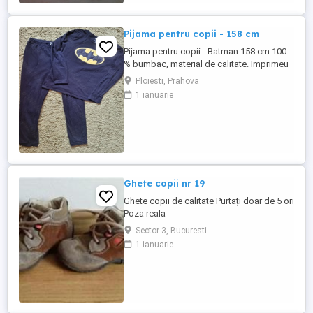
Pijama pentru copii - 158 cm
Pijama pentru copii - Batman 158 cm 100
% bumbac, material de calitate. Imprimeu
cu Batman pe bluza Pantaloni lungi cu
Ploiesti, Prahova
talie elastica Nu este noua, dar arata
1 ianuarie
foarte bine.
Ghete copii nr 19
Ghete copii de calitate Purtați doar de 5 ori
Poza reala
Sector 3, Bucuresti
1 ianuarie