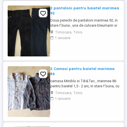
2 pantaloni pentru baietel marimea
92
Doua perechi de pantaloni marimea 92, in
stare f buna , una de culoare bleumarin si
una neagra , pentru baietel de 2 - 3 ani , cu
Timisoara, Timis
15 lei ambele
1 ianuarie
2 Camasi pentru baietel marimea
86
camasa Miniblu si Tik&Tac , marimea 86
pentru baietel 1,5 - 2 ani, in stare f buna, cu
15 lei ambele .
Timisoara, Timis
1 ianuarie