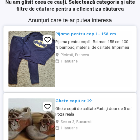
Nu am găsit ceea ce cauți.
Selectează categoria și alte
filtre de căutare pentru a eficientiza căutarea
Anunțuri care te-ar putea interesa
Pijama pentru copii - 158 cm
Pijama pentru copii - Batman 158 cm 100
% bumbac, material de calitate. Imprimeu
cu Batman pe bluza Pantaloni lungi cu
Ploiesti, Prahova
talie elastica Nu este noua, dar arata
1 ianuarie
foarte bine.
Ghete copii nr 19
Ghete copii de calitate Purtați doar de 5 ori
Poza reala
Sector 3, Bucuresti
1 ianuarie