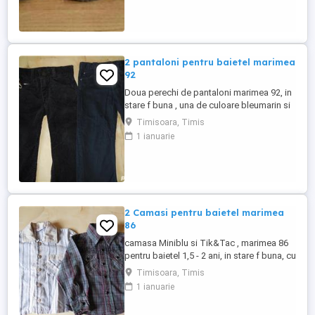
2 pantaloni pentru baietel marimea
92
Doua perechi de pantaloni marimea 92, in
stare f buna , una de culoare bleumarin si
una neagra , pentru baietel de 2 - 3 ani , cu
Timisoara, Timis
15 lei ambele
1 ianuarie
2 Camasi pentru baietel marimea
86
camasa Miniblu si Tik&Tac , marimea 86
pentru baietel 1,5 - 2 ani, in stare f buna, cu
15 lei ambele .
Timisoara, Timis
1 ianuarie