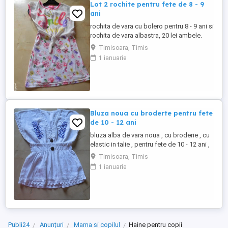
Lot 2 rochite pentru fete de 8 - 9
ani
rochita de vara cu bolero pentru 8 - 9 ani si
rochita de vara albastra, 20 lei ambele.
Timisoara, Timis
1 ianuarie
Bluza noua cu broderte pentru fete
de 10 - 12 ani
bluza alba de vara noua , cu broderie , cu
elastic in talie , pentru fete de 10 - 12 ani ,
cu 30 de lei
Timisoara, Timis
1 ianuarie
Publi24
Anunțuri
Mama si copilul
Haine pentru copii