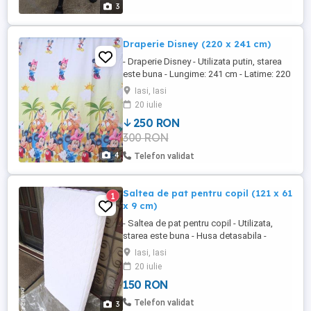
3
Draperie Disney (220 x 241 cm)
- Draperie Disney - Utilizata putin, starea
este buna - Lungime: 241 cm - Latime: 220
cm - Pret: 250 de lei - Pozele sunt reale -
Iasi, Iasi
Gratuit pentru cine cumpara draperia: o
20 iulie
mascota Mickey Mouse din pluș, 35 cm
250 RON
300 RON
4
Telefon validat
Saltea de pat pentru copil (121 x 61
1
x 9 cm)
- Saltea de pat pentru copil - Utilizata,
starea este buna - Husa detasabila -
Dimensiuni: lungime=121,5 cm; latime=61
Iasi, Iasi
cm; grosime=9 cm - Poze reale - Pret: 150
20 iulie
de lei
150 RON
Telefon validat
3