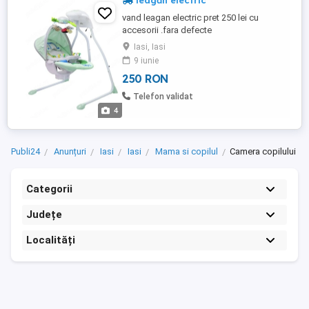
leagăn electric
vand leagan electric pret 250 lei cu
accesorii .fara defecte
Iasi, Iasi
9 iunie
250 RON
Telefon validat
4
Publi24
Anunțuri
Iasi
Iasi
Mama si copilul
Camera copilului
Categorii
Județe
Localități