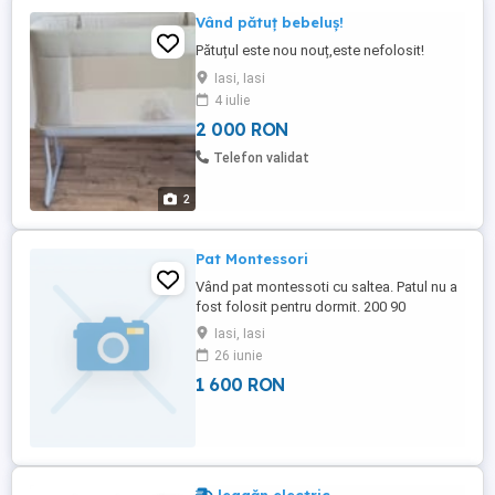
Vând pătuț bebeluș!
Pătuțul este nou nouț,este nefolosit!
Iasi, Iasi
4 iulie
2 000 RON
Telefon validat
2
Pat Montessori
Vând pat montessoti cu saltea. Patul nu a
fost folosit pentru dormit. 200 90
Iasi, Iasi
26 iunie
1 600 RON