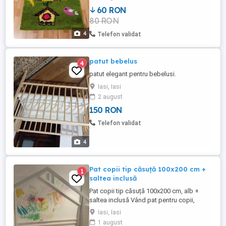
60 RON
80 RON
4
Telefon validat
patut bebelus
4
patut elegant pentru bebelusi.
Iasi, Iasi
2 august
150 RON
Telefon validat
4
Pat copii tip căsuță 100x200 cm +
1
saltea inclusă
Pat copii tip căsuță 100x200 cm, alb +
saltea inclusă Vând pat pentru copii,
dimensiuni 100x200 cm, model tip căsuță,
Iasi, Iasi
culoare albă un design modern și jucăuș,
1 august