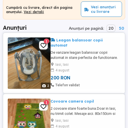
Vezi anunțuri
Cumpără cu livrare, direct din pagina
cu livrare
anunțului.
Vezi detalii
Anunțuri
20
50
Anunțuri pe pagină:
Leagan balansoar copii
1
automat
De vanzare leagan balansoar copii
automat in stare perfecta de functionare.
Lipseste doar capacul de la baterii
Iasi, Iasi
4 august
200 RON
Telefon validat
2
Covoare camera copil
1
2 covoare stare foarte buna.Doar in Iasi,
nu trimit colet. Mesaje aici. 80x150cm si
120x170cm.
Iasi, Iasi
4 august