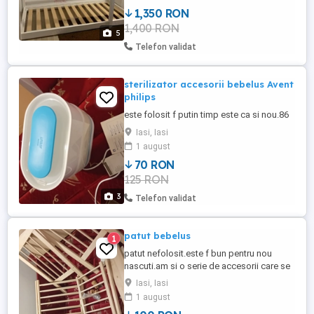
ideal pentru amenajarea unei camere de
1,350 RON
vis pentru cei mici. Patul este solid,
1,400 RON
confecționat din lemn (vopsit alb), foarte
5
stabil și rezistent. ...
Telefon validat
sterilizator accesorii bebelus Avent
philips
este folosit f putin timp este ca si nou.86
Iasi, Iasi
1 august
70 RON
125 RON
3
Telefon validat
patut bebelus
1
patut nefolosit.este f bun pentru nou
nascuti.am si o serie de accesorii care se
folosesc la asternutul bebelusului.
Iasi, Iasi
1 august