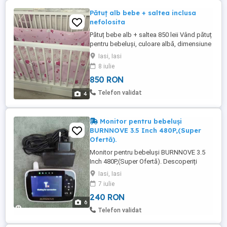
Pătuț alb bebe + saltea inclusa
nefolosita
Pătuț bebe alb + saltea 850 leii Vând pătuț
pentru bebeluși, culoare albă, dimensiune
standard, împreună cu salteaua,( fara
Iasi, Iasi
laterale) Pătuțul este aproape nefolosit,
8 iulie
foarte bine întreținut și în stare foarte
850 RON
bună. Dispune de sertar pentru
depozitare, care prezintă o mică
Telefon validat
4
deteriorare estetică, fără ...
Monitor pentru bebeluși
BURNNOVE 3.5 Inch 480P,(Super
Ofertă).
Monitor pentru bebeluși BURNNOVE 3.5
Inch 480P,(Super Ofertă). Descoperiți
monitorul video pentru bebeluși
Iasi, Iasi
BURNNOVE,soluția perfectă pentru părinții
7 iulie
moderni preocupați de siguranța și
240 RON
confortul copiilor lor. Monitorul video
6
BURNNOVE este un instrument excelent
Telefon validat
pentru a-ți monitoriza micuțul oricând. ...