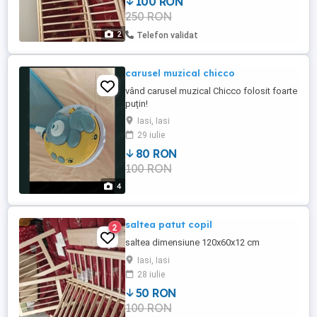
100 RON
250 RON
2
Telefon validat
carusel muzical chicco
vând carusel muzical Chicco folosit foarte
puțin!
Iasi, Iasi
29 iulie
80 RON
100 RON
4
saltea patut copil
2
saltea dimensiune 120x60x12 cm
Iasi, Iasi
28 iulie
50 RON
100 RON