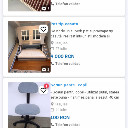
Telefon validat
1
Pat tip casuta
Se vinde un superb pat supraetajat tip
căsuță, realizat într-un stil modern și
elegant pe comanda, perfect pentru o
Iasi, Iasi
cameră de copii deosebită. Menționez că
27 iulie
este utilizat de 2-3 ori. Patul îmbină perfect
9 000 RON
utilitatea cu designul: scară laterală
tobogan lateral seratare depozitare
Telefon validat
integrate spațiu ...
2
Scaun pentru copil
1
- Scaun pentru copil - Utilizat putin, starea
este buna - Inaltimea pana la sezut: 40 cm
- Inaltimea totala: 79 cm - Dimensiunile
Iasi, Iasi
sezutului: 38 x 38 cm - Pret: 100 de lei
20 iulie
100 RON
Telefon validat