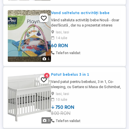
Vand salteluta activități bebe
Vând salteluta activități bebe Nouă - doar
desfăcută , dar nu a prezentat interes
pentru fetița Preț - 60 lei
Iasi, Iasi
14 iulie
60 RON
Telefon validat
1
Patut bebelus 3 in 1
4
Vand patut pentru bebelusi, 3 in 1, Co-
sleeping, cu Sertare si Masa de Schimbat,
din Lemn de Pin Solid, Craft, 159 x 74 x
Iasi, Iasi
100 cm, Alb - include si salteaua.
10 iulie
750 RON
800 RON
3
Telefon validat