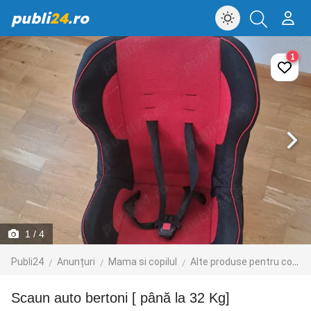
publi
24
.ro
1
1
/ 4
Publi24
Anunțuri
Mama si copilul
Alte produse pentru copii
scaun auto bertoni [ până la 32 Kg]