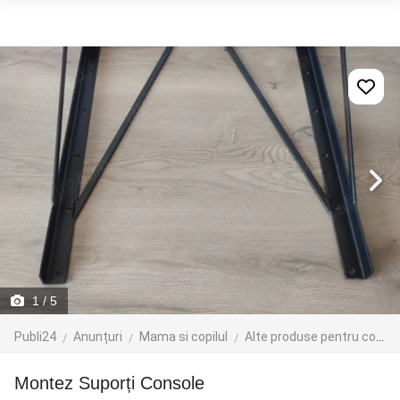
1
/ 5
Publi24
Anunțuri
Mama si copilul
Alte produse pentru copii
Montez Suporți Console