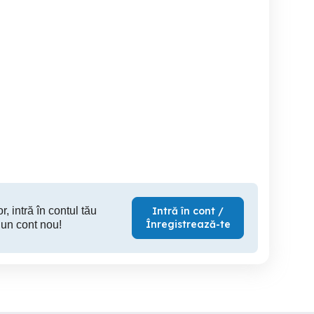
Articole pt bebelusi
Baby Moov NutribBaby
leagan electric cu diferite
pr
Timisoara
Timisoara
T
100 RON
550 RON
25
r, intră în contul tău
Intră în cont /
Înregistrează-te
 un cont nou!