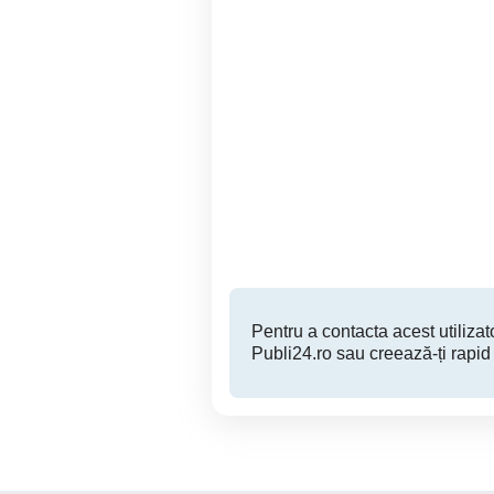
Carucior Visoli 3 in 1 all in
one Bordeaux
Timisoara
950 RON
Pentru a contacta acest utilizato
Publi24.ro sau creează-ți rapid