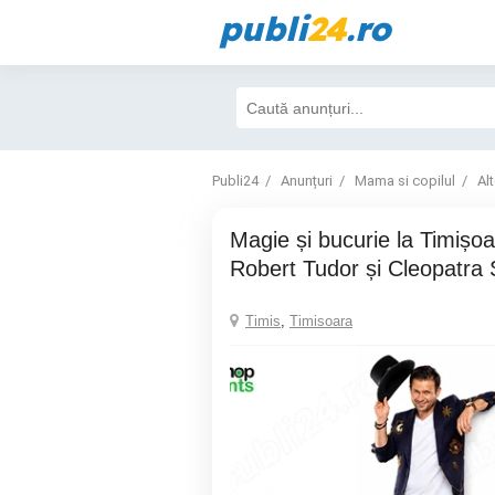
publi
24
.ro
Publi24
Anunțuri
Mama si copilul
Al
Magie și bucurie la Timișoara cu Magicianul
Robert Tudor și Cleopatra 
Timis
,
Timisoara