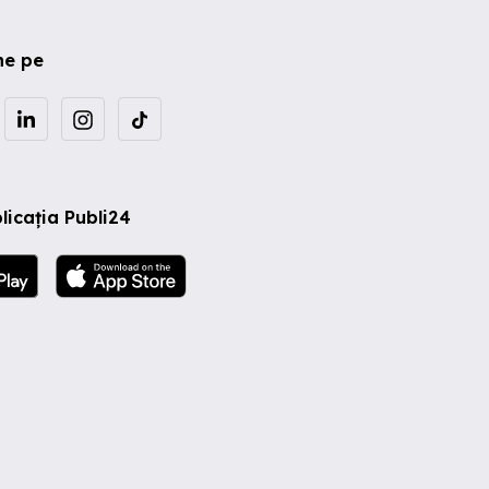
ne pe
licația Publi24