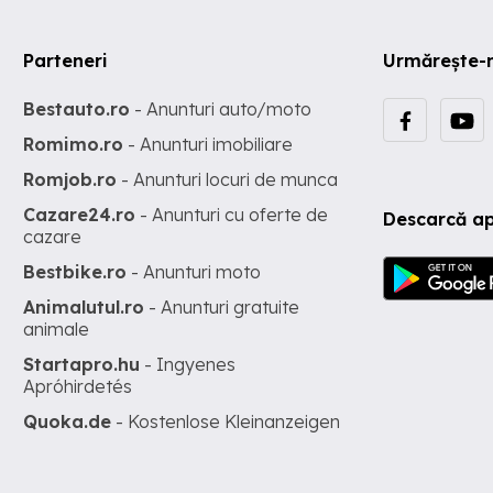
Parteneri
Urmărește-
Bestauto.ro
- Anunturi auto/moto
Romimo.ro
- Anunturi imobiliare
Romjob.ro
- Anunturi locuri de munca
Cazare24.ro
- Anunturi cu oferte de
Descarcă ap
cazare
Bestbike.ro
- Anunturi moto
Animalutul.ro
- Anunturi gratuite
animale
Startapro.hu
- Ingyenes
Apróhirdetés
Quoka.de
- Kostenlose Kleinanzeigen