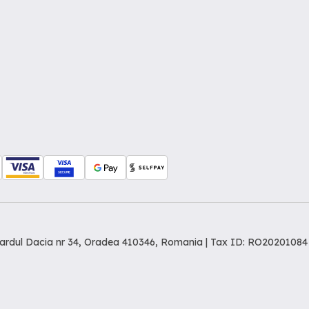
levardul Dacia nr 34, Oradea 410346, Romania | Tax ID: RO20201084