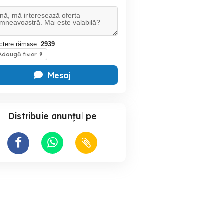
ctere rămase:
2939
daugă fișier
?
Mesaj
Distribuie anunțul pe