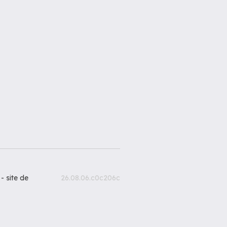
 -
site de
26.08.06.c0c206c