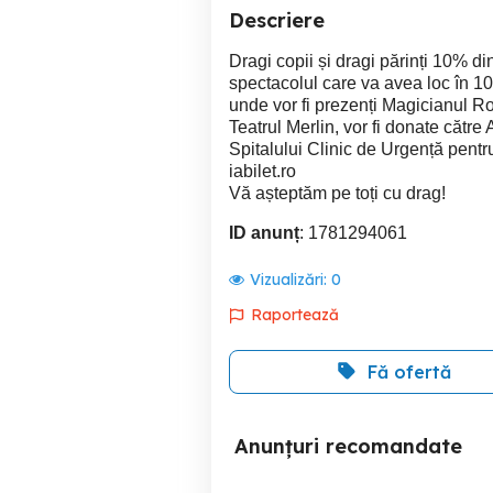
Descriere
Dragi copii și dragi părinți 10% di
spectacolul care va avea loc în 1
unde vor fi prezenți Magicianul Ro
Teatrul Merlin, vor fi donate cătr
Spitalului Clinic de Urgență pentr
iabilet.ro
Vă așteptăm pe toți cu drag!
ID anunț
: 1781294061
Vizualizări:
0
Raportează
Fă ofertă
Anunțuri recomandate