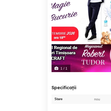
1
/ 1
Specificații
Stare
nou