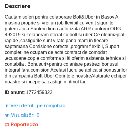
Descriere
Cautam soferi pentru colaborare Bolt&Uber in Basov Ai
masina proprie si vrei un job flexibil cu venit sigur ,te
putem ajuta Suntem firma autorizata ARR conform OUG
492019 si colaboram oficial cu bolt si uber Ce oferim>plati
rapide ,castigurile sunt virate pana marti in fiecare
saptamana Comisione corecte ,program flexibil, Suport
complet ,ne ocupam de acte contract de comodat
,ecusoane,copie comforma si iti oferim asistenta tehnica si
contabila . Bonusuri>pentru colantare pastrezi bonusul
integral fara comision Acelasi lucru se aplica si bonusurilor
din campania Bolt!Uber Cerintele noastre
Alaturate echipei
noastre si incepe sa castigi in ritmul tau
ID anunț
: 1772459322
Vezi detalii pe romjob.ro
Vizualizări:
0
Raportează