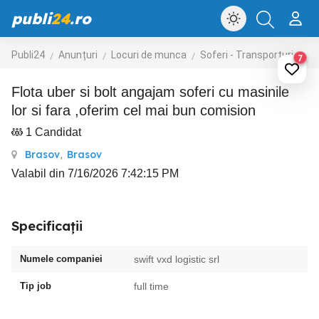
publi
24
.ro
Publi24
Anunțuri
Locuri de munca
Soferi - Transporturi
Tr
7
flota uber si bolt angajam soferi cu masinile
lor si fara ,oferim cel mai bun comision
1 Candidat
Brasov
,
Brasov
Valabil din 7/16/2026 7:42:15 PM
Specificații
Numele companiei
swift vxd logistic srl
Tip job
full time