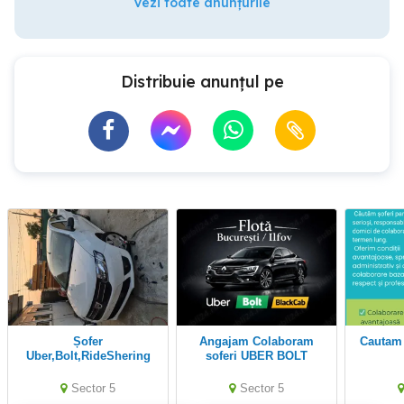
Vezi toate anunțurile
Distribuie anunțul pe
Șofer
Angajam Colaboram
Cautam
Uber,Bolt,RideShering
soferi UBER BOLT
București
BLACK CAB (Cu masina
personala Cu masina in
Sector 5
Sector 5
chirie)