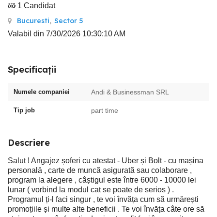
1 Candidat
Bucuresti
,
Sector 5
Valabil din 7/30/2026 10:30:10 AM
Specificații
Numele companiei
Andi & Businessman SRL
Tip job
part time
Descriere
Salut ! Angajez șoferi cu atestat - Uber și Bolt - cu mașina
personală , carte de muncă asigurată sau colaborare ,
program la alegere , câștigul este între 6000 - 10000 lei
lunar ( vorbind la modul cat se poate de serios ) .
Programul ți-l faci singur , te voi învăța cum să urmărești
promoțiile și multe alte beneficii . Te voi învăța câte ore să