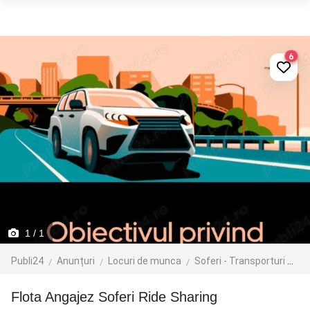
6
1
/ 1
Publi24
Anunțuri
Locuri de munca
Soferi - Transporturi
Tr
Flota Angajez Soferi Ride Sharing