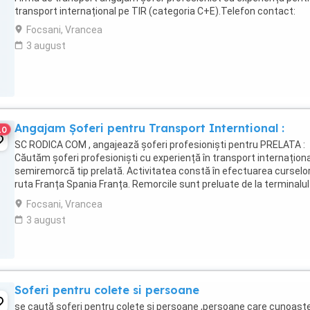
transport internațional pe TIR (categoria C+E).Telefon contact:
Focsani, Vrancea
3 august
Angajam Șoferi pentru Transport Interntional :
10
SC RODICA COM , angajează șoferi profesioniști pentru PRELATA :
Căutăm șoferi profesioniști cu experiență în transport internaționa
semiremorcă tip prelată. Activitatea constă în efectuarea curselo
ruta Franța Spania Franța. Remorcile sunt preluate de la terminalul
feroviar din Franța, ...
Focsani, Vrancea
3 august
Soferi pentru colete si persoane
se caută șoferi pentru colete și persoane ,persoane care cunoașt