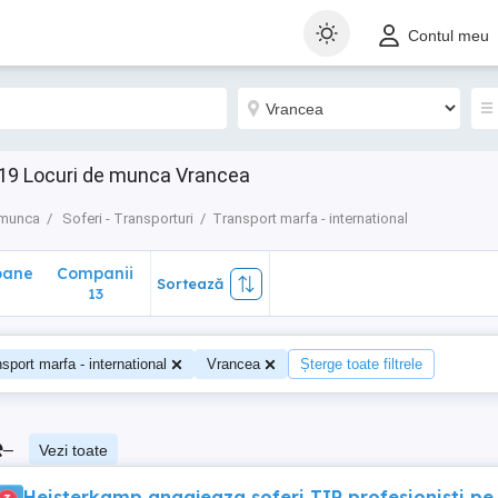
ane
Companii
Sortează
Contul meu
13
• 19 Locuri de munca Vrancea
 munca
Soferi - Transporturi
Transport marfa - international
oane
Companii
Sortează
13
sport marfa - international
Vrancea
Șterge toate filtrele
e
–
Vezi toate
Heisterkamp angajeaza soferi TIR profesionisti pe