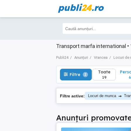
publi
24
.ro
Toate
Perso
Filtre
2
19
6
Transport marfa international 
Publi24
Anunțuri
Vrancea
Locuri de
Toate
Pers
Filtre
2
19
6
→
Filtre active:
Locuri de munca
Tran
Anunțuri promovat