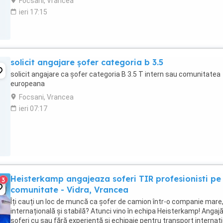
Focsani, Vrancea
ieri 17:15
solicit angajare șofer categoria b 3.5
solicit angajare ca șofer categoria B 3.5 T intern sau comunitatea
europeana
Focsani, Vrancea
ieri 07:17
Heisterkamp angajeaza soferi TIR profesionisti pe
3
comunitate - Vidra, Vrancea
Îți cauți un loc de muncă ca șofer de camion într-o companie mare
internațională și stabilă? Atunci vino în echipa Heisterkamp! Anga
șoferi cu sau fără experiență și echipaje pentru transport internați