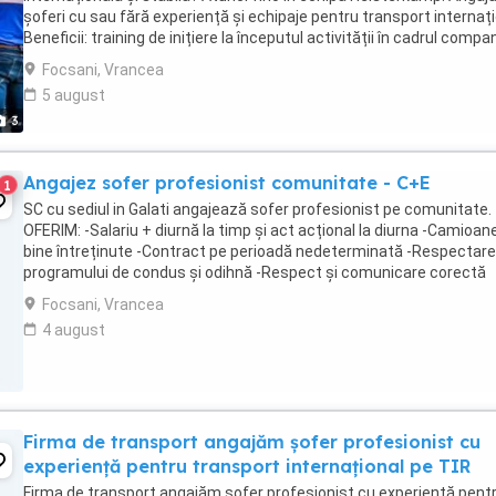
șoferi cu sau fără experiență și echipaje pentru transport internați
Beneficii: training de inițiere la începutul activității în cadrul compan
training ...
Focsani, Vrancea
5 august
3
Angajez sofer profesionist comunitate - C+E
1
SC cu sediul in Galati angajează sofer profesionist pe comunitate.
OFERIM: -Salariu + diurnă la timp și act acțional la diurna -Camioan
bine întreținute -Contract pe perioadă nedeterminată -Respectar
programului de condus și odihnă -Respect și comunicare corectă
CERINȚE: -Experiență minimă pe ...
Focsani, Vrancea
4 august
Firma de transport angajăm șofer profesionist cu
experiență pentru transport internațional pe TIR
Firma de transport angajăm șofer profesionist cu experiență pent