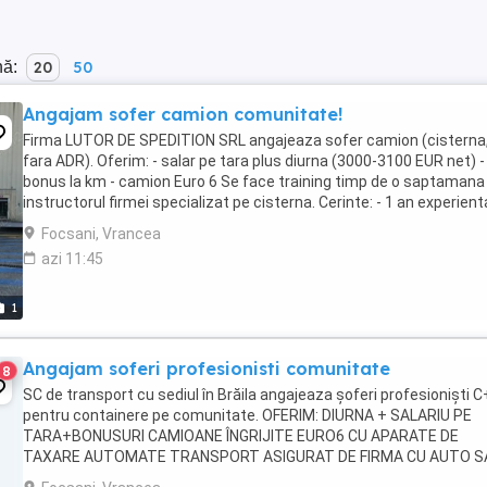
nă:
20
50
Angajam sofer camion comunitate!
Firma LUTOR DE SPEDITION SRL angajeaza sofer camion (cisterna
fara ADR). Oferim: - salar pe tara plus diurna (3000-3100 EUR net) -
bonus la km - camion Euro 6 Se face training timp de o saptamana
instructorul firmei specializat pe cisterna. Cerinte: - 1 an experient
seriozitate, asumare si responsabilitate - ...
Focsani, Vrancea
azi 11:45
1
Angajam soferi profesionisti comunitate
8
SC de transport cu sediul în Brăila angajeaza șoferi profesioniști 
pentru containere pe comunitate. OFERIM: DIURNA + SALARIU PE
TARA+BONUSURI CAMIOANE ÎNGRIJITE EURO6 CU APARATE DE
TAXARE AUTOMATE TRANSPORT ASIGURAT DE FIRMA CU AUTO S
AVION TELEFON DE SERVICIU CU MIN. ȘI INTERNET PERIOADA ...