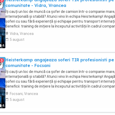
3
comunitate - Vidra, Vrancea
Îți cauți un loc de muncă ca șofer de camion într-o companie mare
internațională și stabilă? Atunci vino în echipa Heisterkamp! Anga
șoferi cu sau fără experiență și echipaje pentru transport internați
Beneficii: training de inițiere la începutul activității în cadrul compan
training ...
Vidra, Vrancea
5 august
3
Heisterkamp angajeaza soferi TIR profesionisti pe
3
comunitate - Focsani
Îți cauți un loc de muncă ca șofer de camion într-o companie mare
internațională și stabilă? Atunci vino în echipa Heisterkamp! Anga
șoferi cu sau fără experiență și echipaje pentru transport internați
Beneficii: training de inițiere la începutul activității în cadrul compan
training ...
Focsani, Vrancea
5 august
3