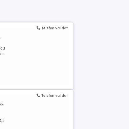
Telefon validat
,
 cu
a -
Telefon validat
C+E
AU