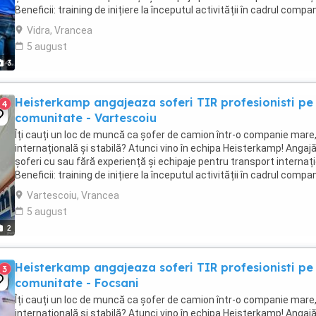
Beneficii: training de inițiere la începutul activității în cadrul compan
training ...
Vidra, Vrancea
5 august
3
Heisterkamp angajeaza soferi TIR profesionisti pe
4
comunitate - Vartescoiu
Îți cauți un loc de muncă ca șofer de camion într-o companie mare
internațională și stabilă? Atunci vino în echipa Heisterkamp! Anga
șoferi cu sau fără experiență și echipaje pentru transport internați
Beneficii: training de inițiere la începutul activității în cadrul compan
training ...
Vartescoiu, Vrancea
5 august
2
Heisterkamp angajeaza soferi TIR profesionisti pe
3
comunitate - Focsani
Îți cauți un loc de muncă ca șofer de camion într-o companie mare
internațională și stabilă? Atunci vino în echipa Heisterkamp! Anga