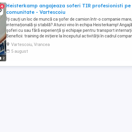
Heisterkamp angajeaza soferi TIR profesionisti pe
4
comunitate - Vartescoiu
Îți cauți un loc de muncă ca șofer de camion într-o companie mare
internațională și stabilă? Atunci vino în echipa Heisterkamp! Anga
șoferi cu sau fără experiență și echipaje pentru transport internați
Beneficii: training de inițiere la începutul activității în cadrul compan
training ...
Vartescoiu, Vrancea
5 august
2