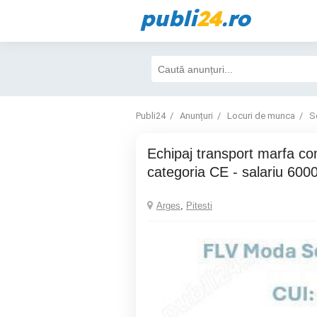
publi
24
.ro
Publi24
Anunțuri
Locuri de munca
S
Echipaj transport marfa comunitate
categoria CE - salariu 600
Arges
,
Pitesti