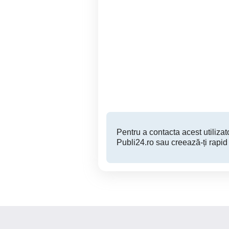
Conducator camion
A
transport marfa comunitate
C
Pitesti
Pentru a contacta acest utilizato
Publi24.ro sau creează-ți rapid