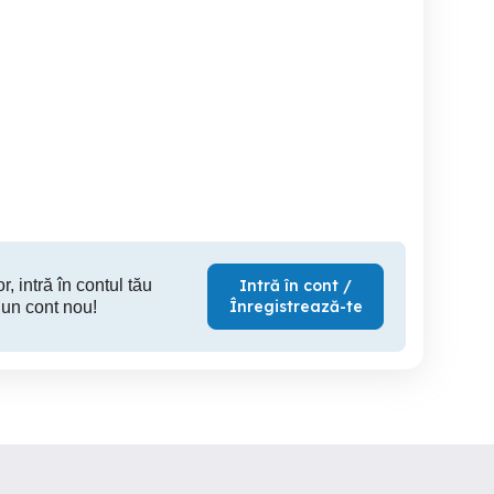
ngajam Soferi TIR
Conducător Auto
Angajez sofer categoria C
omunitate-Cu sau fara
pt camion
experienta
com
Pitesti
Pitesti
r, intră în contul tău
Intră în cont /
Înregistrează-te
 un cont nou!