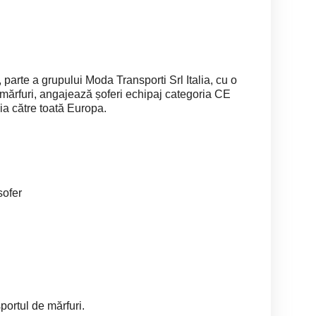
arte a grupului Moda Transporti Srl Italia, cu o
 mărfuri, angajează șoferi echipaj categoria CE
lia către toată Europa.
sofer
portul de mărfuri.