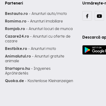
Parteneri
Urmărește-
Bestauto.ro
- Anunturi auto/moto
Romimo.ro
- Anunturi imobiliare
Romjob.ro
- Anunturi locuri de munca
Cazare24.ro
- Anunturi cu oferte de
Descarcă ap
cazare
Bestbike.ro
- Anunturi moto
Animalutul.ro
- Anunturi gratuite
animale
Startapro.hu
- Ingyenes
Apróhirdetés
Quoka.de
- Kostenlose Kleinanzeigen