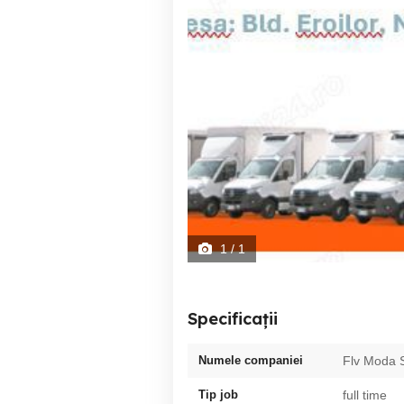
1
/ 1
Specificații
Numele companiei
Flv Moda S
Tip job
full time