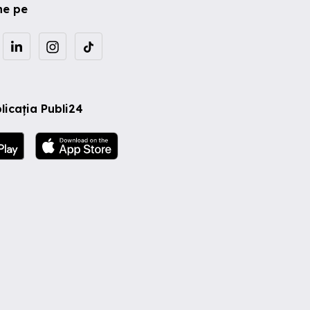
ne pe
licația Publi24