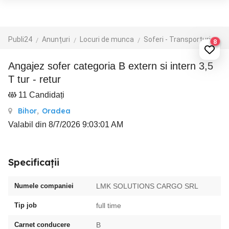
Publi24
Anunțuri
Locuri de munca
Soferi - Transporturi
Tr
8
Angajez sofer categoria B extern si intern 3,5
T tur - retur
11 Candidați
Bihor
,
Oradea
Valabil din 8/7/2026 9:03:01 AM
Specificații
Numele companiei
LMK SOLUTIONS CARGO SRL
Tip job
full time
Carnet conducere
B