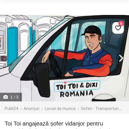
6
1
/ 3
Publi24
Anunțuri
Locuri de munca
Soferi - Transporturi
Tr
Toi Toi angajează șofer vidanjor pentru