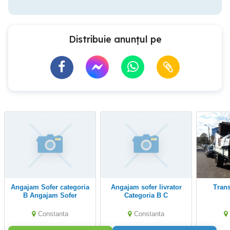
Distribuie anunțul pe
Angajam Sofer categoria
Angajam sofer livrator
Tran
B Angajam Sofer
Categoria B C
categoria B
Constanta
Constanta