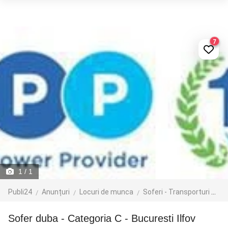
7
1
/ 1
Publi24
Anunțuri
Locuri de munca
Soferi - Transporturi
Tr
Sofer duba - Categoria C - Bucuresti Ilfov