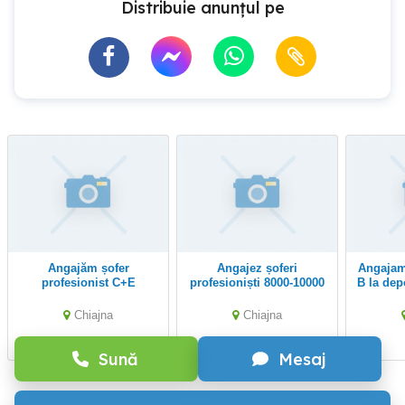
Distribuie anunțul pe
Angajăm șofer
Angajez șoferi
Angajam sofer catehoria
profesionist C+E
profesioniști 8000-10000
B la dep
transport intern (dubă
conateu
frigorifică) Chiajna(IF)
Chiajna
Chiajna
Sună
Mesaj