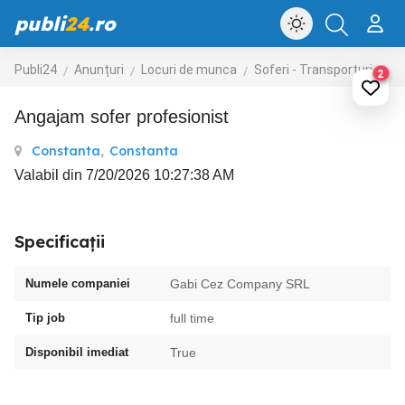
publi
24
.ro
Publi24
Anunțuri
Locuri de munca
Soferi - Transporturi
Tr
2
Angajam sofer profesionist
Constanta
,
Constanta
Valabil din 7/20/2026 10:27:38 AM
Specificații
Numele companiei
Gabi Cez Company SRL
Tip job
full time
Disponibil imediat
True