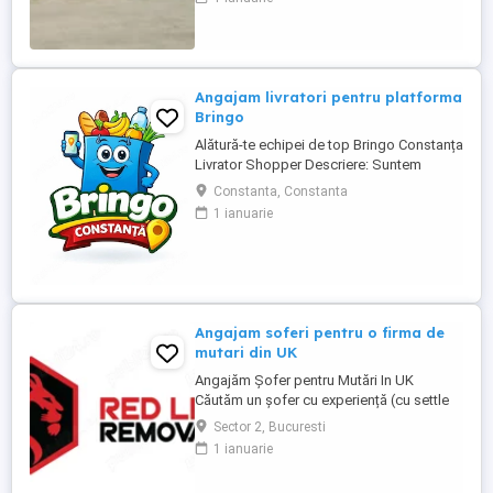
profesioniști categoria C+E și echipaje
pentru transport internațional pe
camioane Euro 6 cu semiremorci
frigorifice. Căutăm persoane serioase,
responsabile ...
Angajam livratori pentru platforma
Bringo
Alătură-te echipei de top Bringo Constanța
Livrator Shopper Descriere: Suntem
echipa de top Bringo din Constanța,
Constanta, Constanta
fruntași la număr de comenzi, target-uri
1 ianuarie
atinse și tips-uri primite de la clienți. Acum
căutăm livratori shopperi care vor să
crească alături de noi. La noi, veniturile
cresc odată cu ...
Angajam soferi pentru o firma de
mutari din UK
Angajăm Șofer pentru Mutări In UK
Căutăm un șofer cu experiență (cu settle
sau pre-settle status în UK), serios,
Sector 2, Bucuresti
punctual și cu responsabilitate. Dacă știi
1 ianuarie
să conduci bine, să ai grijă de marfa
clientului și nu te sperie munca fizică, ești