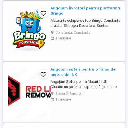
frigorifice. Căutăm persoane serioase,
responsabile ...
Angajam livratori pentru platforma
Bringo
Alătură-te echipei de top Bringo Constanța
Livrator Shopper Descriere: Suntem
echipa de top Bringo din Constanța,
Constanta, Constanta
fruntași la număr de comenzi, target-uri
1 ianuarie
atinse și tips-uri primite de la clienți. Acum
căutăm livratori shopperi care vor să
crească alături de noi. La noi, veniturile
cresc odată cu ...
Angajam soferi pentru o firma de
mutari din UK
Angajăm Șofer pentru Mutări In UK
Căutăm un șofer cu experiență (cu settle
sau pre-settle status în UK), serios,
Sector 2, Bucuresti
punctual și cu responsabilitate. Dacă știi
1 ianuarie
să conduci bine, să ai grijă de marfa
clientului și nu te sperie munca fizică, ești
omul nostru. Dacă ai : Permis categoria B
(C e bonus) Experiență ...