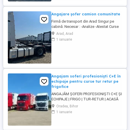
plecați 2 săptămâni ...
Angajare șofer camion comunitate
Firmă de transport din Arad Singur pe
cabină. Necesar : -Analize -Atestat Curse
circuit in 15 zile 3 zile libere 30 zile 7 zile
Arad, Arad
libere 8 săptămâni 14 zile libere
1 ianuarie
Austria,Cehia,Germania,Belgia, Franța,
Italia, Ungaria. Se pleaca si se vine cu
camionul , la sfârșitul perioadei, ...
Angajam soferi profesioniști C+E în
echipaje pentru curse tur retur pe
frigofice
ANGAJĂM ȘOFERI PROFESIONIȘTI C+E ȘI
ECHIPAJE | FRIGO | TUR-RETUR | ACASĂ
SĂPTĂMÂNAL | ORADEA Companie de
Oradea, Bihor
transport din Oradea angajează șoferi
1 ianuarie
profesioniști categoria C+E și echipaje
pentru transport internațional pe
camioane Euro 6 cu semiremorci