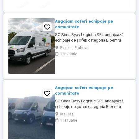
omul nostru. Dacă ai : Permis categoria B
(C e bonus) Experiență ...
Angajam soferi echipaje pe
comunitate
SC Sima Byby Logistic SRL angajează
echipaje de șoferi categoria B pentru
transport internațional (comunitate)!
Ploiesti, Prahova
Căutăm echipaje formate din 2 șoferi,
1 ianuarie
posesori ai permisului categoria B, pentru
transport internațional de marfă. Oferim:
Salariu între 1.800 și 2.200 Program: 2 luni
plecați 2 săptămâni ...
Angajam soferi echipaje pe
comunitate
SC Sima Byby Logistic SRL angajează
echipaje de șoferi categoria B pentru
transport internațional (comunitate)!
Iasi, Iasi
Căutăm echipaje formate din 2 șoferi,
1 ianuarie
posesori ai permisului categoria B, pentru
transport internațional de marfă. Oferim:
Salariu între 1.800 și 2.200 Program: 2 luni