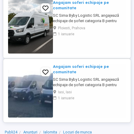
Angajam soferi echipaje pe
comunitate
SC Sima Byby Logistic SRL angajează
echipaje de șoferi categoria B pentru
transport internațional (comunitate)!
Ploiesti, Prahova
Căutăm echipaje formate din 2 șoferi,
1 ianuarie
posesori ai permisului categoria B, pentru
transport internațional de marfă. Oferim:
Salariu între 1.800 și 2.200 Program: 2 luni
plecați 2 săptămâni ...
Angajam soferi echipaje pe
comunitate
SC Sima Byby Logistic SRL angajează
echipaje de șoferi categoria B pentru
transport internațional (comunitate)!
Iasi, Iasi
Căutăm echipaje formate din 2 șoferi,
1 ianuarie
posesori ai permisului categoria B, pentru
transport internațional de marfă. Oferim:
Salariu între 1.800 și 2.200 Program: 2 luni
plecați 2 săptămâni ...
Publi24
Anunțuri
Ialomita
Locuri de munca