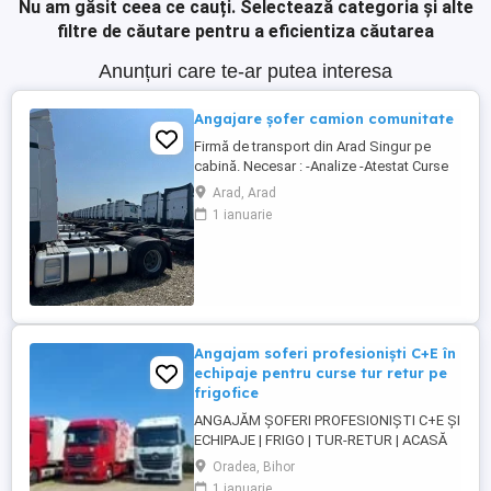
Nu am găsit ceea ce cauți.
Selectează categoria și alte
filtre de căutare pentru a eficientiza căutarea
Anunțuri care te-ar putea interesa
Angajare șofer camion comunitate
Firmă de transport din Arad Singur pe
cabină. Necesar : -Analize -Atestat Curse
circuit in 15 zile 3 zile libere 30 zile 7 zile
Arad, Arad
libere 8 săptămâni 14 zile libere
1 ianuarie
Austria,Cehia,Germania,Belgia, Franța,
Italia, Ungaria. Se pleaca si se vine cu
camionul , la sfârșitul perioadei, ...
Angajam soferi profesioniști C+E în
echipaje pentru curse tur retur pe
frigofice
ANGAJĂM ȘOFERI PROFESIONIȘTI C+E ȘI
ECHIPAJE | FRIGO | TUR-RETUR | ACASĂ
SĂPTĂMÂNAL | ORADEA Companie de
Oradea, Bihor
transport din Oradea angajează șoferi
1 ianuarie