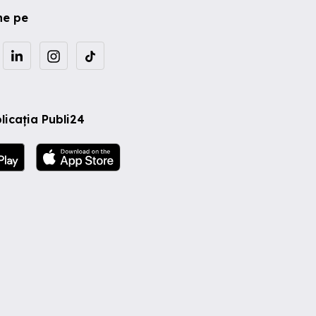
ne pe
licația Publi24