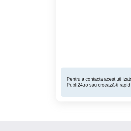
angajam curier pedestru
Angajare Curier Cod COR
pentru orasul Iași
Iasi
Pentru a contacta acest utilizato
Publi24.ro sau creează-ți rapid