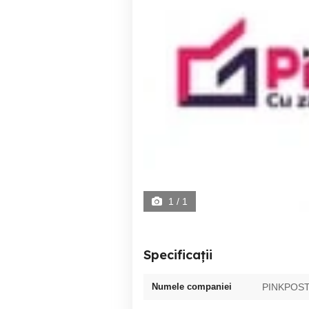
1
/ 1
Specificații
Numele companiei
PINKPOS