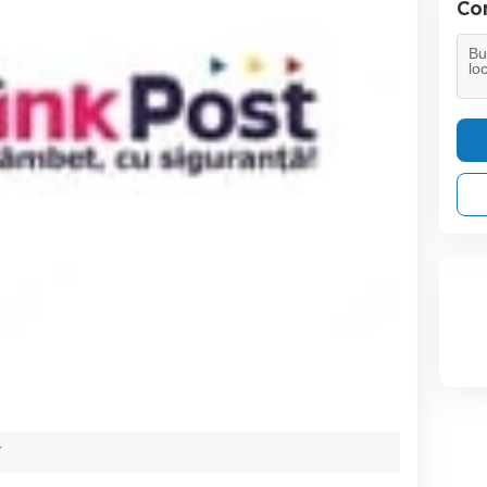
Con
T