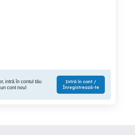
Colaborator aprovizonare
Anga
962101
Iasi
Iasi
r, intră în contul tău
Intră în cont /
Înregistrează-te
 un cont nou!