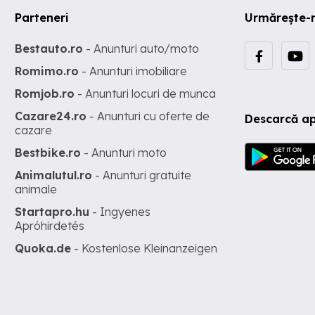
Parteneri
Urmărește-
Bestauto.ro
- Anunturi auto/moto
Romimo.ro
- Anunturi imobiliare
Romjob.ro
- Anunturi locuri de munca
Cazare24.ro
- Anunturi cu oferte de
Descarcă ap
cazare
Bestbike.ro
- Anunturi moto
Animalutul.ro
- Anunturi gratuite
animale
Startapro.hu
- Ingyenes
Apróhirdetés
Quoka.de
- Kostenlose Kleinanzeigen