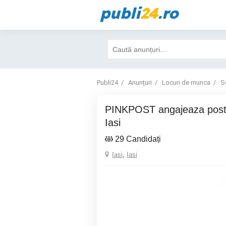
publi
24
.ro
Publi24
Anunțuri
Locuri de munca
S
PINKPOST angajeaza postas pentru orasul
Iasi
29 Candidați
Iasi
,
Iasi