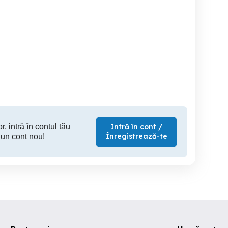
Angajam șofer cat B
Curier în Germania Cat.B
t, Bolt Food sau Glovo
pentru livrari la domiciliu.
Ama
- Plată Săptămânală |
Program Flexibil
Sibiu
Sibiu
r, intră în contul tău
Intră în cont /
Înregistrează-te
 un cont nou!