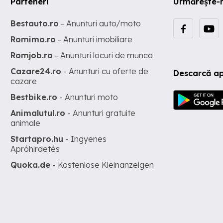
Parteneri
Urmărește-
Bestauto.ro
- Anunturi auto/moto
Romimo.ro
- Anunturi imobiliare
Romjob.ro
- Anunturi locuri de munca
Cazare24.ro
- Anunturi cu oferte de
Descarcă ap
cazare
Bestbike.ro
- Anunturi moto
Animalutul.ro
- Anunturi gratuite
animale
Startapro.hu
- Ingyenes
Apróhirdetés
Quoka.de
- Kostenlose Kleinanzeigen