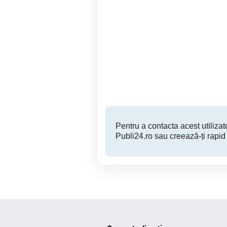
Angajăm Curieri Delivery -
Angajăm Curieri Delivery -
Wolt, Bolt Food sau Glovo
Wol
- Plată Săptămânală |
Program Flexibil
Sibiu
Pentru a contacta acest utilizato
Publi24.ro sau creează-ți rapid