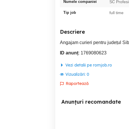
Numele companiei
SC Profes
Tip job
full time
Descriere
Angajam curieri pentru județul Sibiu
ID anunț
: 1769080623
Vezi detalii pe romjob.ro
Vizualizări:
0
Raportează
Anunțuri recomandate