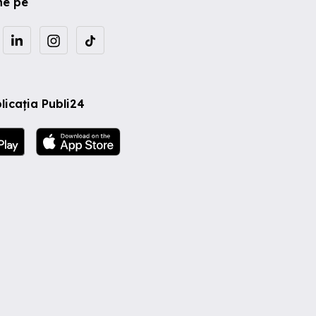
ne pe
licația Publi24