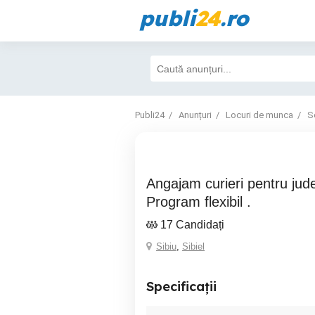
publi
24
.ro
Publi24
Anunțuri
Locuri de munca
S
Angajam curieri pentru județul Sibiu .
Program flexibil .
17 Candidați
Sibiu
,
Sibiel
Specificații