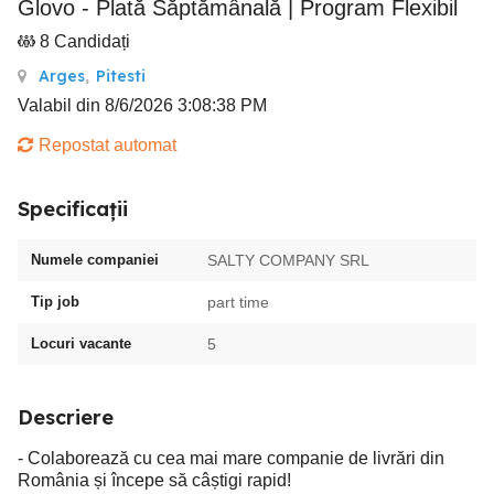
Glovo - Plată Săptămânală | Program Flexibil
8 Candidați
Arges
,
Pitesti
Valabil din 8/6/2026 3:08:38 PM
Repostat automat
Specificații
Numele companiei
SALTY COMPANY SRL
Tip job
part time
Locuri vacante
5
Descriere
- Colaborează cu cea mai mare companie de livrări din
România și începe să câștigi rapid!