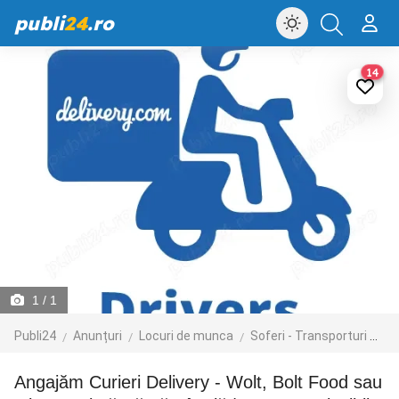
publi
24
.ro
14
1
/ 1
Publi24
Anunțuri
Locuri de munca
Soferi - Transporturi
Cur
Angajăm Curieri Delivery - Wolt, Bolt Food sau