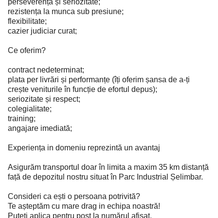
perseverență și seriozitate;
rezistența la munca sub presiune;
flexibilitate;
cazier judiciar curat;
Ce oferim?
contract nedeterminat;
plata per livrări și performanțe (îți oferim șansa de a-ți
crește veniturile în funcție de efortul depus);
seriozitate și respect;
colegialitate;
training;
angajare imediată;
Experiența in domeniu reprezintă un avantaj
Asigurăm transportul doar în limita a maxim 35 km distanță
față de depozitul nostru situat în Parc Industrial Șelimbar.
Consideri ca ești o persoana potrivită?
Te așteptăm cu mare drag in echipa noastră!
Puteți aplica pentru post la numărul afișat.