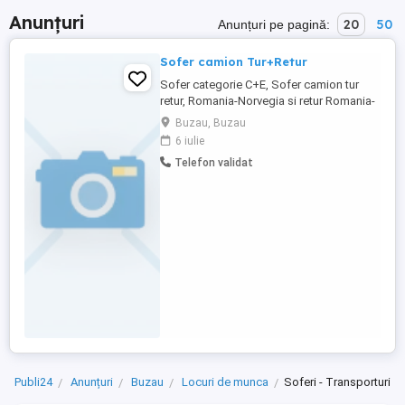
Anunțuri
20
50
Anunțuri pe pagină:
Sofer camion Tur+Retur
Sofer categorie C+E, Sofer camion tur
retur, Romania-Norvegia si retur Romania-
Suedia si retur Romania-Danemarca si
Buzau, Buzau
terut mai multe detalii la telefon
6 iulie
Telefon validat
Publi24
Anunțuri
Buzau
Locuri de munca
Soferi - Transporturi