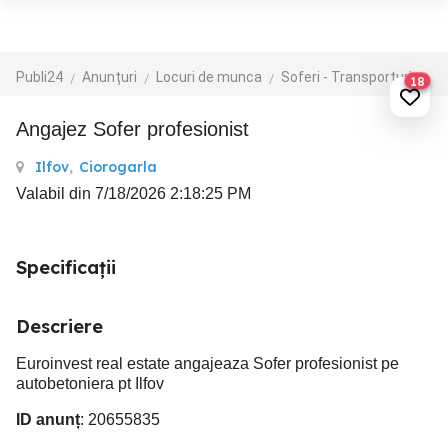
Publi24
Anunțuri
Locuri de munca
Soferi - Transporturi
18
Angajez Sofer profesionist
Ilfov
,
Ciorogarla
Valabil din 7/18/2026 2:18:25 PM
Specificații
Descriere
Euroinvest real estate angajeaza Sofer profesionist pe
autobetoniera pt Ilfov
ID anunț
: 20655835