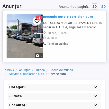
Anunțuri
20
50
Anunțuri pe pagină:
mecanic auto electrician auto
11
SC TOLEDO MOTOR ECHIPAMENT SRL cu
sediul in TULCEA, angajează mecanici
auto, electrician auto, condiții excelente
Tulcea, Tulcea
de munca si salariu atractiv! În cadrul
30 iulie
service-ului se execută lucrări generale de
Telefon validat
mecanică: revizii, reparații articulații,
elemente suspensie, frânare și direcție,
distribuții, ambreiaje,reparații ...
1
Publi24
Anunțuri
Tulcea
Locuri de munca
Service si spalatorie auto
Service auto
Categorii
Județe
Localități