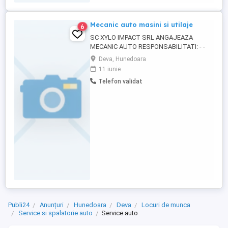
lucru este la Deva mintia Program de lucru
poate fii si flexibil ...
Mecanic auto masini si utilaje
6
SC XYLO IMPACT SRL ANGAJEAZA
MECANIC AUTO RESPONSABILITATI: - -
Verificarea si intretinerea utilajelor si
Deva, Hunedoara
autovehiculelor - Respectarea normelor de
11 iunie
siguranta si a procedurilor interne
Telefon validat
CERINTE: -Cunostinte de baza in
mecanica auto -Seriozitate, dorinta de
munca si capacitate de lucru in echipa ...
Publi24
Anunțuri
Hunedoara
Deva
Locuri de munca
Service si spalatorie auto
Service auto