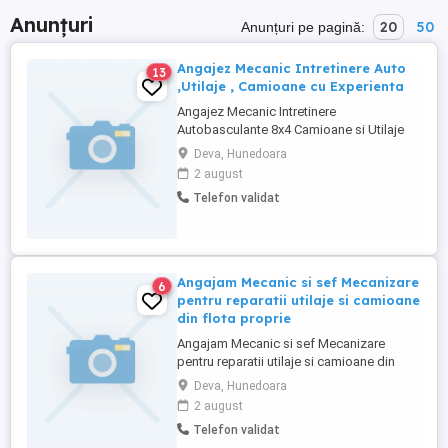
Anunțuri
20
50
Anunțuri pe pagină:
Angajez Mecanic Intretinere Auto
13
,Utilaje , Camioane cu Experienta
Angajez Mecanic Intretinere
Autobasculante 8x4 Camioane si Utilaje
de Constructii Excavatoare
Deva, Hunedoara
Buldoexcavatoare cu Experienta in
2 august
reparatii si mentenanta la Utilaje . Utilajele
Telefon validat
se afla in santier in zona Devei. Salar
atractiv in functie de cunostiinte si
rezultate. Se ofera Cazare. Mai multe
informatii ...
Angajam Mecanic si sef Mecanizare
6
pentru reparatii utilaje si camioane
din flota proprie
Angajam Mecanic si sef Mecanizare
pentru reparatii utilaje si camioane din
flota proprie. Se angajeaza doar
Deva, Hunedoara
persoane cu experienta , se efectueaza
2 august
lucrari de reparati la excavatoare , statii
Telefon validat
sortare , camioane , picoane. Punctul de