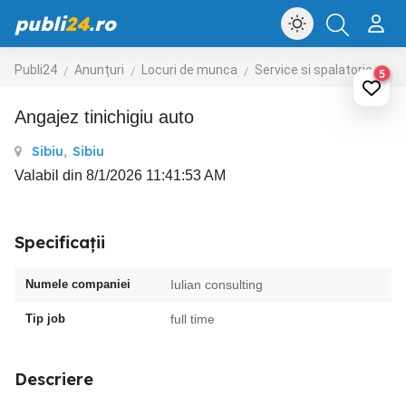
publi
24
.ro
Publi24
Anunțuri
Locuri de munca
Service si spalatorie auto
5
Angajez tinichigiu auto
Sibiu
,
Sibiu
Valabil din 8/1/2026 11:41:53 AM
Specificații
Numele companiei
Iulian consulting
Tip job
full time
Descriere