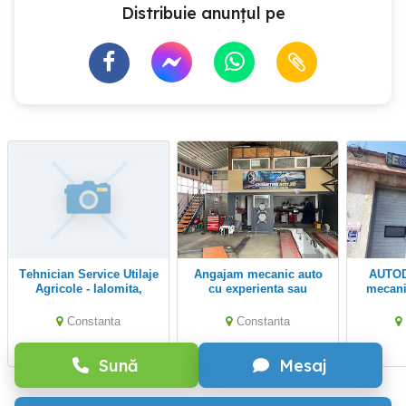
Distribuie anunțul pe
Tehnician Service Utilaje
Angajam mecanic auto
AUTODEX angajează
Agricole - Ialomita,
cu experienta sau
mecanic
Dambovita, Slobozia,
experienta minima
Constanta
Constanta
Constanta
Sună
Mesaj