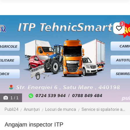
2
1
/ 1
Publi24
Anunțuri
Locuri de munca
Service si spalatorie auto
Angajam inspector ITP