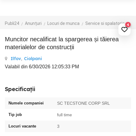
Publi24
Anunțuri
Locuri de munca
Service si spalatorie auto
4
Muncitor necalificat la spargerea și tăierea
materialelor de construcții
Ilfov
,
Ciolpani
Valabil din 6/30/2026 12:05:33 PM
Specificații
Numele companiei
SC TECSTONE CORP SRL
Tip job
full time
Locuri vacante
3