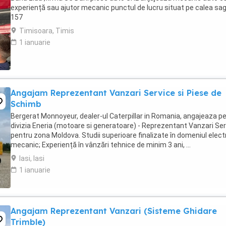
experiență sau ajutor mecanic punctul de lucru situat pe calea sag
157
Timisoara, Timis
1 ianuarie
Angajam Reprezentant Vanzari Service si Piese de
Schimb
Bergerat Monnoyeur, dealer-ul Caterpillar in Romania, angajeaza p
divizia Eneria (motoare si generatoare) - Reprezentant Vanzari Se
pentru zona Moldova. Studii superioare finalizate în domeniul elect
mecanic; Experiență în vânzări tehnice de minim 3 ani, ...
Iasi, Iasi
1 ianuarie
Angajam Reprezentant Vanzari (Sisteme Ghidare
Trimble)