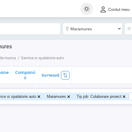
ane
Companii
Sortează
Contul meu
0
mures
 de munca
Service si spalatorie auto
oane
Companii
Sortează
0
0
ice si spalatorie auto
Maramures
Tip job: Colaborare proiect