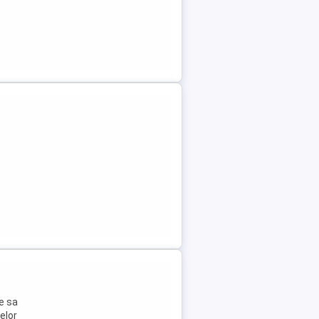
e sa
elor