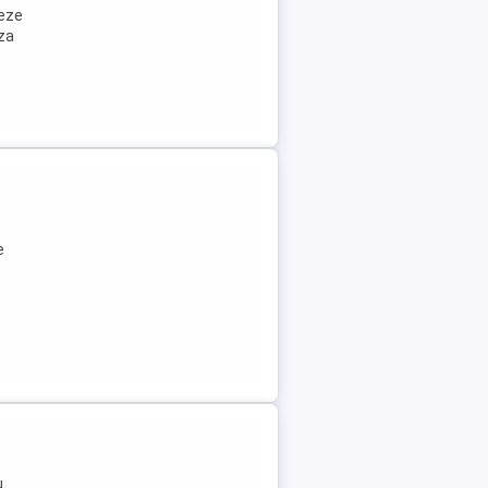
neze
aza
e
u