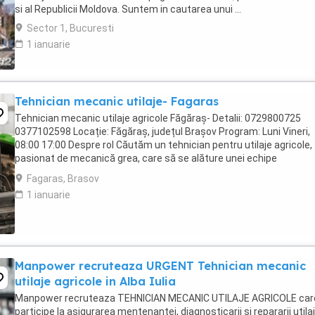
si al Republicii Moldova. Suntem in cautarea unui ...
Sector 1, Bucuresti
1 ianuarie
Tehnician mecanic utilaje- Fagaras
Tehnician mecanic utilaje agricole Făgăraș- Detalii: 0729800725
0377102598 Locație: Făgăraș, județul Brașov Program: Luni Vineri,
08:00 17:00 Despre rol Căutăm un tehnician pentru utilaje agricole,
pasionat de mecanică grea, care să se alăture unei echipe
internaționale de service. Vei lucra ...
Fagaras, Brasov
1 ianuarie
Manpower recruteaza URGENT Tehnician mecanic
utilaje agricole in Alba Iulia
Manpower recruteaza TEHNICIAN MECANIC UTILAJE AGRICOLE car
participe la asigurarea mentenantei, diagnosticarii si repararii utilaj