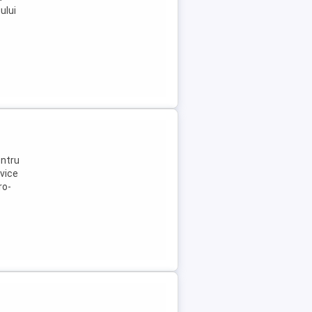
ului
entru
rvice
ro-