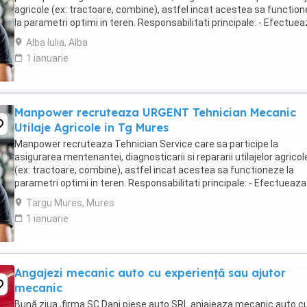
agricole (ex: tractoare, combine), astfel incat acestea sa functio
la parametri optimi in teren. Responsabilitati principale: - Efectue
diagnoza tehnica ...
Alba Iulia, Alba
1 ianuarie
Manpower recruteaza URGENT Tehnician Mecanic
Utilaje Agricole in Tg Mures
Manpower recruteaza Tehnician Service care sa participe la
asigurarea mentenantei, diagnosticarii si repararii utilajelor agricol
(ex: tractoare, combine), astfel incat acestea sa functioneze la
parametri optimi in teren. Responsabilitati principale: - Efectueaza
diagnoza tehnica (mecanica, electrica, ...
Targu Mures, Mures
1 ianuarie
Angajezi mecanic auto cu experiență sau ajutor
mecanic
Bună ziua ,firma SC Dani piese auto SRL anjajeaza mecanic auto c