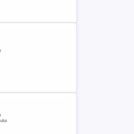
e
u
ului