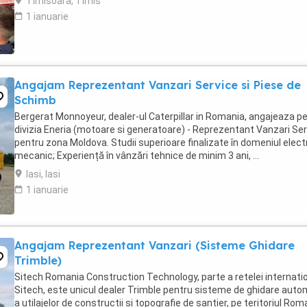
Timisoara, Timis
1 ianuarie
Angajam Reprezentant Vanzari Service si Piese de
Schimb
Bergerat Monnoyeur, dealer-ul Caterpillar in Romania, angajeaza p
divizia Eneria (motoare si generatoare) - Reprezentant Vanzari Se
pentru zona Moldova. Studii superioare finalizate în domeniul elect
mecanic; Experiență în vânzări tehnice de minim 3 ani, ...
Iasi, Iasi
1 ianuarie
Angajam Reprezentant Vanzari (Sisteme Ghidare
Trimble)
Sitech Romania Construction Technology, parte a retelei internati
Sitech, este unicul dealer Trimble pentru sisteme de ghidare aut
a utilajelor de constructii si topografie de santier, pe teritoriul Rom