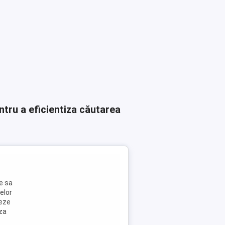
ntru a eficientiza căutarea
e sa
elor
neze
aza