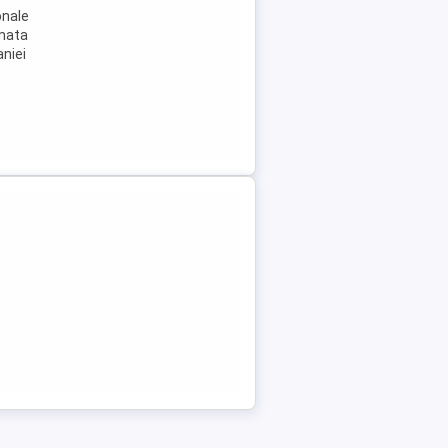
onale
omata
aniei