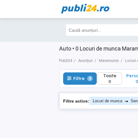
publi
24
.ro
Toate
Perso
Filtre
3
0
0
Auto • 0 Locuri de munca Mara
Publi24
Anunțuri
Maramures
Locuri
Toate
Pers
Filtre
3
0
→
Filtre active:
Locuri de munca
Serv