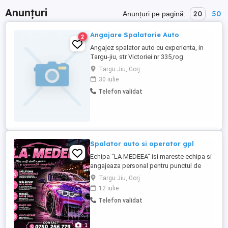
Anunțuri
20
50
Anunțuri pe pagină:
Angajare Spalatorie Auto
2
Angajez spalator auto cu experienta, in
Targu-jiu, str Victoriei nr 335,rog
seriozitate, relatii la nr de tel
Targu Jiu, Gorj
30 iulie
Telefon validat
Spalator auto si operator gpl
Echipa "LA MEDEEA" isi mareste echipa si
angajeaza personal pentru punctul de
lucru situat in satul Barza, comuna
Targu Jiu, Gorj
Danesti. Cautam colegi seriosi si de
12 iulie
incredere pentru urmatoarele posturi:
Telefon validat
Spalator autovehicule (cu sau fara
experienta) Nu solicitam experienta
anterioara obligatorie, oferim training si ...
1