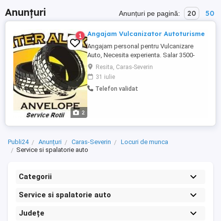
Anunțuri
20
50
Anunțuri pe pagină:
Angajam Vulcanizator Autoturisme
1
Angajam personal pentru Vulcanizare
Auto, Necesita experienta. Salar 3500-
5000ron (cash) pentru mai multe informatii
Resita, Caras-Severin
.
31 iulie
Telefon validat
2
Publi24
Anunțuri
Caras-Severin
Locuri de munca
Service si spalatorie auto
Categorii
Service si spalatorie auto
Județe