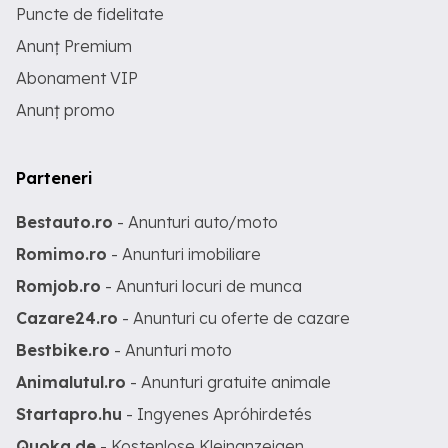
Puncte de fidelitate
Anunț Premium
Abonament VIP
Anunț promo
Parteneri
Bestauto.ro
- Anunturi auto/moto
Romimo.ro
- Anunturi imobiliare
Romjob.ro
- Anunturi locuri de munca
Cazare24.ro
- Anunturi cu oferte de cazare
Bestbike.ro
- Anunturi moto
Animalutul.ro
- Anunturi gratuite animale
Startapro.hu
- Ingyenes Apróhirdetés
Quoka.de
- Kostenlose Kleinanzeigen