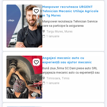
principale: - Efectueaza diagnoza tehnica
...
Manpower recruteaza URGENT
Tehnician Mecanic Utilaje Agricole
in Tg Mures
Manpower recruteaza Tehnician Service
care sa participe la asigurarea
mentenantei, diagnosticarii si repararii
Targu Mures, Mures
utilajelor agricole (ex: tractoare, combine),
1 ianuarie
astfel incat acestea sa functioneze la
parametri optimi in teren. Responsabilitati
principale: - Efectueaza diagnoza tehnica
(mecanica, electrica, ...
Angajezi mecanic auto cu
experiență sau ajutor mecanic
Bună ziua ,firma SC Dani piese auto SRL
anjajeaza mecanic auto cu experiență sau
ajutor mecanic punctul de lucru situat pe
Timisoara, Timis
calea sagului 157
1 ianuarie