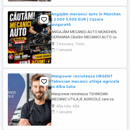
Angajăm mecanici auto în München
| 2.000 5.000 EUR | Cazare
asigurată
ANGAJĂM MECANICI AUTO MÜNCHEN,
GERMANIA Căutăm MECANICI AUTO cu
experiență pentru activitate în München,
Timisoara, Timis
Germania. SALARIU: între 2.000 și 5.000
1 ianuarie
EUR, în funcție de experiență și nivelul de
pregătire. CAZARE ASIGURATĂ Căutăm
persoane serioase, responsabile și cu
experiență în domeniul mecanicii ...
Manpower recruteaza URGENT
Tehnician mecanic utilaje agricole
in Alba Iulia
Manpower recruteaza TEHNICIAN
MECANIC UTILAJE AGRICOLE care sa
participe la asigurarea mentenantei,
Alba Iulia, Alba
diagnosticarii si repararii utilajelor agricole
1 ianuarie
(ex: tractoare, combine), astfel incat
acestea sa functioneze la parametri
optimi in teren. Responsabilitati