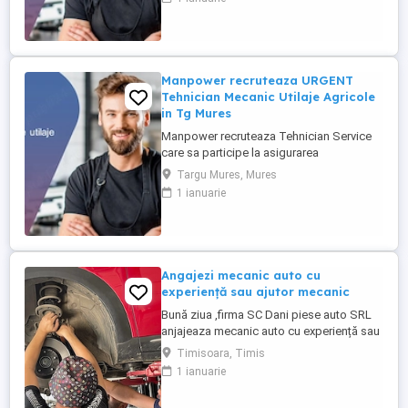
(ex: tractoare, combine), astfel incat
acestea sa functioneze la parametri
optimi in teren. Responsabilitati
principale: - Efectueaza diagnoza tehnica
...
Manpower recruteaza URGENT
Tehnician Mecanic Utilaje Agricole
in Tg Mures
Manpower recruteaza Tehnician Service
care sa participe la asigurarea
mentenantei, diagnosticarii si repararii
Targu Mures, Mures
utilajelor agricole (ex: tractoare, combine),
1 ianuarie
astfel incat acestea sa functioneze la
parametri optimi in teren. Responsabilitati
principale: - Efectueaza diagnoza tehnica
(mecanica, electrica, ...
Angajezi mecanic auto cu
experiență sau ajutor mecanic
Bună ziua ,firma SC Dani piese auto SRL
anjajeaza mecanic auto cu experiență sau
ajutor mecanic punctul de lucru situat pe
Timisoara, Timis
calea sagului 157
1 ianuarie