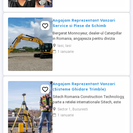
Angajam Reprezentant Vanzari
Service si Piese de Schimb
Bergerat Monnoyeur, dealer-ul Caterpillar
in Romania, angajeaza pentru divizia
Eneria (motoare si generatoare) -
Iasi, Iasi
Reprezentant Vanzari Service pentru zona
1 ianuarie
Moldova. Studii superioare finalizate în
domeniul electro-mecanic; Experiență în
vânzări tehnice de minim 3 ani, ...
Angajam Reprezentant Vanzari
(Sisteme Ghidare Trimble)
Sitech Romania Construction Technology,
parte a retelei internationale Sitech, este
unicul dealer Trimble pentru sisteme de
Sector 1, Bucuresti
ghidare automata a utilajelor de
1 ianuarie
constructii si topografie de santier, pe
teritoriul Romaniei si al Republicii
Moldova. Suntem in cautarea unui ...