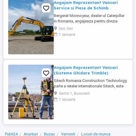
Angajam Reprezentant Vanzari
Service si Piese de Schimb
Bergerat Monnoyeur, dealer-ul Caterpillar
in Romania, angajeaza pentru divizia
Eneria (motoare si generatoare) -
Iasi, Iasi
Reprezentant Vanzari Service pentru zona
1 ianuarie
Moldova. Studii superioare finalizate în
domeniul electro-mecanic; Experiență în
vânzări tehnice de minim 3 ani, ...
Angajam Reprezentant Vanzari
(Sisteme Ghidare Trimble)
Sitech Romania Construction Technology,
parte a retelei internationale Sitech, este
unicul dealer Trimble pentru sisteme de
Sector 1, Bucuresti
ghidare automata a utilajelor de
1 ianuarie
constructii si topografie de santier, pe
teritoriul Romaniei si al Republicii
Moldova. Suntem in cautarea unui ...
Publi24
Anunțuri
Buzau
Vernesti
Locuri de munca