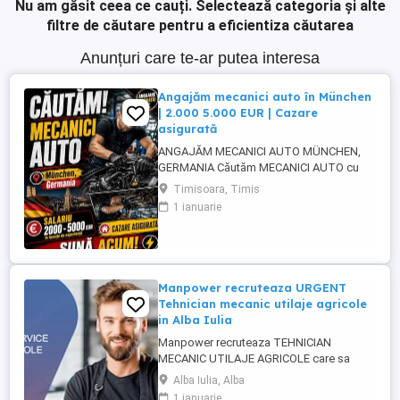
Nu am găsit ceea ce cauți.
Selectează categoria și alte
filtre de căutare pentru a eficientiza căutarea
Anunțuri care te-ar putea interesa
Angajăm mecanici auto în München
| 2.000 5.000 EUR | Cazare
asigurată
ANGAJĂM MECANICI AUTO MÜNCHEN,
GERMANIA Căutăm MECANICI AUTO cu
experiență pentru activitate în München,
Timisoara, Timis
Germania. SALARIU: între 2.000 și 5.000
1 ianuarie
EUR, în funcție de experiență și nivelul de
pregătire. CAZARE ASIGURATĂ Căutăm
persoane serioase, responsabile și cu
experiență în domeniul mecanicii ...
Manpower recruteaza URGENT
Tehnician mecanic utilaje agricole
in Alba Iulia
Manpower recruteaza TEHNICIAN
MECANIC UTILAJE AGRICOLE care sa
participe la asigurarea mentenantei,
Alba Iulia, Alba
diagnosticarii si repararii utilajelor agricole
1 ianuarie