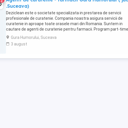
2
.Suceava)
Deziclean este o societate specializata in prestarea de servicii
profesionale de curatenie. Compania noastra asigura servicii de
curatenie in aproape toate orasele mari din Romania. Suntem in
cautare de agenti de curatenie pentru farmacii. Program part-tim
Atributii: Efectuarea si asigurarea activitații ...
Gura Humorului, Suceava
3 august