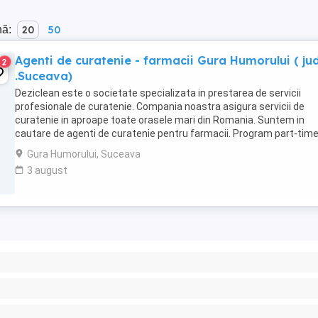
nă:
20
50
Agenti de curatenie - farmacii Gura Humorului ( ju
2
.Suceava)
Deziclean este o societate specializata in prestarea de servicii
profesionale de curatenie. Compania noastra asigura servicii de
curatenie in aproape toate orasele mari din Romania. Suntem in
cautare de agenti de curatenie pentru farmacii. Program part-tim
Atributii: Efectuarea si asigurarea activitații ...
Gura Humorului, Suceava
3 august