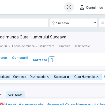
ane
Companii
Sortează
Contul meu
1
uri de munca Gura Humorului Suceava
orului
Locuri de munca
Salubrizare – Curatenie – Dezinsectie
oane
Companii
Sortează
0
1
brizare – Curatenie – Dezinsectie
Suceava
Gura Humorului
e
–
Vezi toate
Agenti de curatenie - farmacii Gura Humorului ( ju