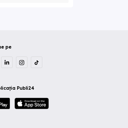
ne pe
licația Publi24