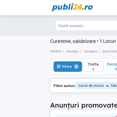
publi
24
.ro
Toate
Perso
Filtre
3
1
0
Curatenie, salubrizare • 1 Loc
Publi24
Anunțuri
Suceava
Gura Hum
Toate
Pers
Filtre
3
1
→
Filtre active:
Locuri de munca
Salu
Anunțuri promovat