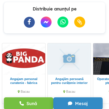
Distribuie anunțul pe
Angajam personal
Angajăm persoană
Operator echipa mobila
curatenie - fabrica
pentru curățenie interior
pt
produse lactate
exterior
Bacau
Bacau
Sună
Mesaj