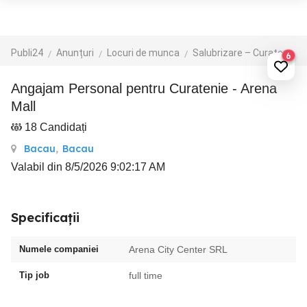
Publi24
Anunțuri
Locuri de munca
Salubrizare – Curatenie – Dezinsectie
6
Angajam Personal pentru Curatenie - Arena
Mall
18 Candidați
Bacau
,
Bacau
Valabil din 8/5/2026 9:02:17 AM
Specificații
Numele companiei
Arena City Center SRL
Tip job
full time