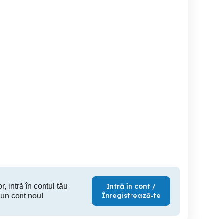
Angajare Motostivuitorist
Angajam Macaragiu Port
portuar _ 1 pozitie
Depozit
Cons
rioada Nedeterminata
Constanta
Constanta
C
r, intră în contul tău
Intră în cont /
Înregistrează-te
 un cont nou!