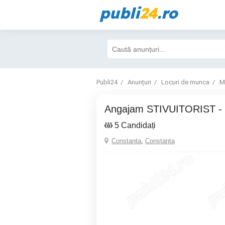
publi
24
.ro
Publi24
Anunțuri
Locuri de munca
M
Angajam STIVUITORIST - 
5 Candidați
Constanta
,
Constanta