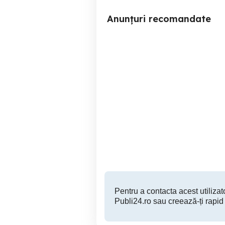
Anunțuri recomandate
Operator Stivuitorist
Conducator autoincarcator
Constanța
pe
Constanta
Pentru a contacta acest utilizato
Publi24.ro sau creează-ți rapid