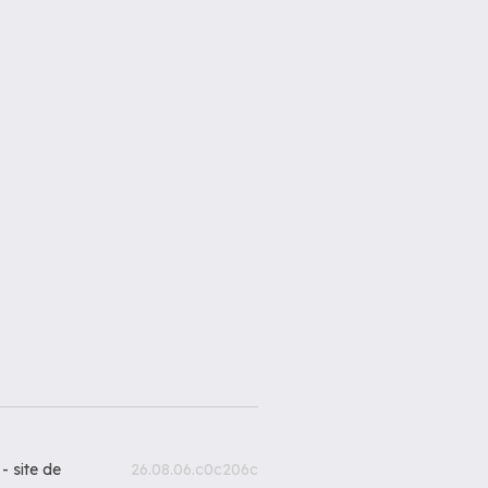
 -
site de
26.08.06.c0c206c