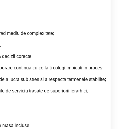
grad mediu de complexitate;
;
a decizii corecte;
orare continua cu ceilalti colegi impicati in proces;
de a lucra sub stres si a respecta termenele stabilite;
e de serviciu trasate de superiorii ierarhici,
de masa incluse