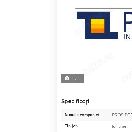
1
/ 1
Specificații
Numele companiei
PROSIDER
Tip job
full time