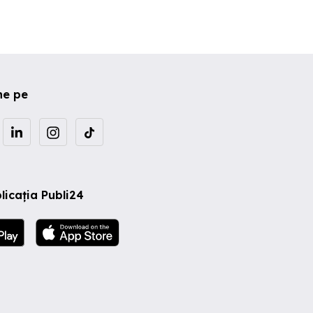
ne pe
licația Publi24