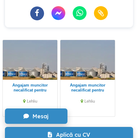
Angajam muncitor
Angajam muncitor
necalificat pentru
necalificat pentru
productie - fabrica Bunge
productie - fabrica Bunge
din Lehliu
din Lehliu
Lehliu
Lehliu
Mesaj
Aplică cu CV