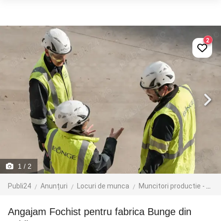
2
1
/ 2
Publi24
Anunțuri
Locuri de munca
Muncitori productie - depozit - logistica
Angajam Fochist pentru fabrica Bunge din