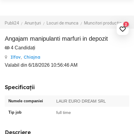
Publi24
Anunțuri
Locuri de munca
Muncitori productie - depozit - logistica
2
Angajam manipulanti marfuri in depozit
4 Candidați
Ilfov
,
Chiajna
Valabil din 6/18/2026 10:56:46 AM
Specificații
Numele companiei
LAUR EURO DREAM SRL
Tip job
full time
Descriere